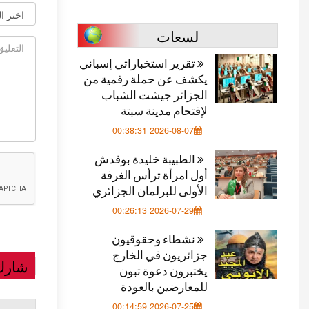
لسعات
تقرير استخباراتي إسباني
يكشف عن حملة رقمية من
الجزائر جيشت الشباب
لإقتحام مدينة سبتة
2026-08-07 00:38:31
الطبيبة خليدة بوفدش
أول امرأة ترأس الغرفة
الأولى للبرلمان الجزائري
2026-07-29 00:26:13
نشطاء وحقوقيون
جزائريون في الخارج
شارك
يختبرون دعوة تبون
للمعارضين بالعودة
2026-07-25 00:14:59