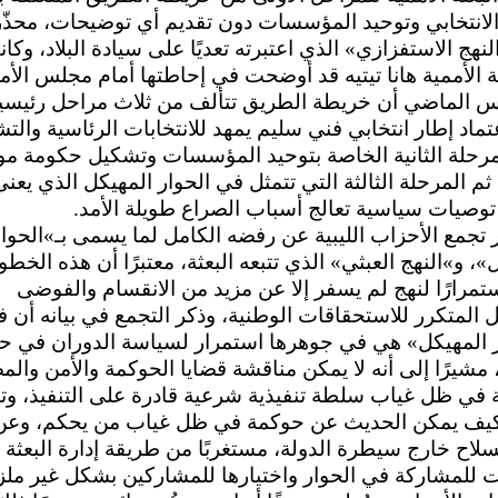
الانتخابي وتوحيد المؤسسات دون تقديم أي توضيحات، محذّ
لنهج الاستفزازي» الذي اعتبرته تعديًا على سيادة البلاد، وكا
ة الأممية هانا تيتيه قد أوضحت في إحاطتها أمام مجلس الأ
الماضي أن خريطة الطريق تتألف من ثلاث مراحل رئيسية
عتماد إطار انتخابي فني سليم يمهد للانتخابات الرئاسية والتش
لمرحلة الثانية الخاصة بتوحيد المؤسسات وتشكيل حكومة م
ثم المرحلة الثالثة التي تتمثل في الحوار المهيكل الذي يعنى
توصيات سياسية تعالج أسباب الصراع طويلة الأمد.
ر تجمع الأحزاب الليبية عن رفضه الكامل لما يسمى بـ»الحوار
»، و»النهج العبثي» الذي تتبعه البعثة، معتبرًا أن هذه الخط
تمرارًا لنهج لم يسفر إلا عن مزيد من الانقسام والفوضى
ل المتكرر للاستحقاقات الوطنية، وذكر التجمع في بيانه أن 
ر المهيكل» هي في جوهرها استمرار لسياسة الدوران في ح
مشيرًا إلى أنه لا يمكن مناقشة قضايا الحوكمة والأمن والم
 في ظل غياب سلطة تنفيذية شرعية قادرة على التنفيذ، و
 كيف يمكن الحديث عن حوكمة في ظل غياب من يحكم، وعن
لسلاح خارج سيطرة الدولة، مستغربًا من طريقة إدارة البعثة
 للمشاركة في الحوار واختيارها للمشاركين بشكل غير ملز