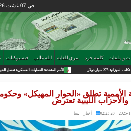
في 07 غشت 2026 الساعة 02 : 23
ت و ملفات
كلمة حرة
سري للغاية
الله غالب
فيسبوكيات
ك
الأمم المتحدة: العمليات العسكرية تعطل الحياة في غزة وموجات
ة الأممية تطلق «الحوار المهيكل» وحكوم
والأحزاب الليبية تعترض
2025-11-03 0
أخبار ليبيا