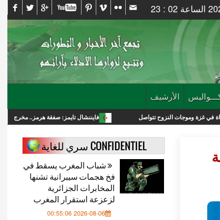
ـــواليس
الأرشيف
 النزوح تتواصل
فايننشال تايمز: صفقة هرمز.. مخرج لترامب أم انتصار استرا
CONFIDENTIEL سري للغاية
ة
شباب المغرب يسقط في
فخ هجمات سيبرانية تشنها
المخابرات الجزائرية
لزعزعة استقرار المغرب
2026-08-06 00:55:06