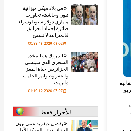
في بلاد ميكي ميزانية
تبون وحاشيته تجاوزت
ملياري دولار سنويا وشراء
طائرة إخماد الحرائق
فالميزانية لا تسمح
2026-08-02 00:33:48
المروك هو المخدر
السحري الذي سينسي
الجزائريين حياة المعز
والفقر وطوابير الحليب
والزيت
ذا الأسبوع فعالية
ريق
2026-07-27 01:19:12
للأحرار فقط
بفضل عبقرية عمي تبون
الجزائر تحتل المركز الأول