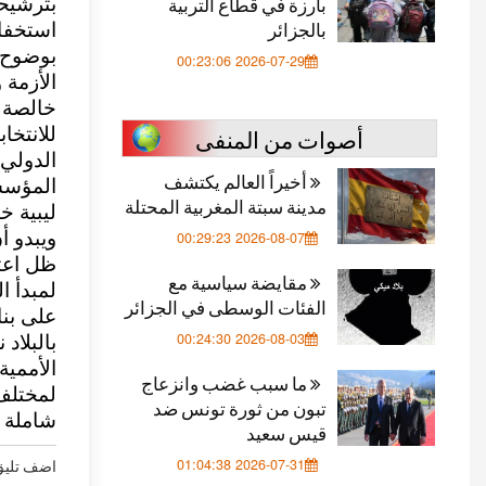
بارزة في قطاع التربية
بترشيحا
بالجزائر
استخفاف
بوضوح أ
2026-07-29 00:23:06
الأزمة 
خالصة 
أصوات من المنفى
للانتخا
الدولي 
أخيراً العالم يكتشف
المؤسسا
مدينة سبتة المغربية المحتلة
ليبية خ
ويبدو أ
2026-08-07 00:29:23
ظل اعتر
مقايضة سياسية مع
لمبدأ ا
الفئات الوسطى في الجزائر
على بنا
2026-08-03 00:24:30
بالبلاد
الأممية
ما سبب غضب وانزعاج
لمختلف 
تبون من ثورة تونس ضد
شاملة 
قيس سعيد
اضف تليق
2026-07-31 01:04:38