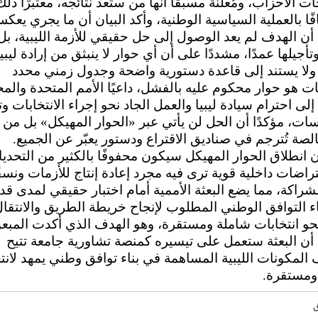
ت الأحزاب، ومُعلنة مسبقًا أنها من ستُعد نتائجه، معتبرًا ذلك
ًا بالعملية السياسية الوطنية، وأكد البيان أن ما يجري يعك
ن الهدف لم يعد الوصول إلى حل حقيقي للأزمة الليبية، بل 
وتأجيلها عمدًا، مشددًا على أن أي حوار لا ينبثق من إرادة ليبي
ولا يستند إلى قاعدة دستورية واضحة وجدول زمني محدد
بات هو حوار محكوم عليه بالفشل، داعيًا الأمم المتحدة والم
إلى احترام سيادة ليبيا والعمل الجاد نحو إجراء الانتخابات و
ت، مؤكدًا أن الحل لن يأتي عبر «الحوار المهيكل» بل من إ
الصة تُترجم في صناديق الاقتراع ودستور يعبّر عن الجميع.
ن انطلاق الحوار المهيكل سيكون محفوفًا بالكثير من التحد
اضات داخلية قوية ترى فيه مجرد إعادة إنتاج للأزمات ونسفً
لشراكة، مما يضع البعثة الأممية أمام اختبار حقيقي لمدى قدر
ء التوافق الوطني المطلوب لإنجاح خريطة الطريق والانتقا
 نحو انتخابات شاملة ومستقرة، وهو الهدف الذي أكدت المبعو
 أن البعثة ستعمل على تيسيره كمنصة تشاورية جامعة تتيح
المكونات الليبية المساهمة في بناء توافق وطني يمهد لانت
ومستقرة.