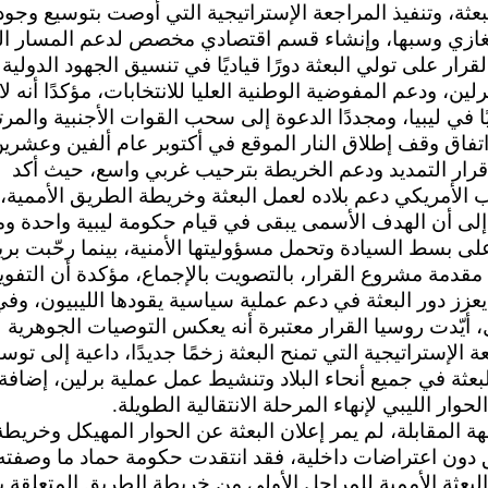
عثة، وتنفيذ المراجعة الإستراتيجية التي أوصت بتوسيع وجو
غازي وسبها، وإنشاء قسم اقتصادي مخصص لدعم المسار ال
قرار على تولي البعثة دورًا قياديًا في تنسيق الجهود الدولي
لين، ودعم المفوضية الوطنية العليا للانتخابات، مؤكدًا أنه ل
 في ليبيا، ومجددًا الدعوة إلى سحب القوات الأجنبية والمرت
اتفاق وقف إطلاق النار الموقع في أكتوبر عام ألفين وعشرين
رار التمديد ودعم الخريطة بترحيب غربي واسع، حيث أكد
 الأمريكي دعم بلاده لعمل البعثة وخريطة الطريق الأممية،
إلى أن الهدف الأسمى يبقى في قيام حكومة ليبية واحدة و
لى بسط السيادة وتحمل مسؤوليتها الأمنية، بينما رحّبت بريط
مقدمة مشروع القرار، بالتصويت بالإجماع، مؤكدة أن التفو
يعزز دور البعثة في دعم عملية سياسية يقودها الليبيون، وفي
، أيّدت روسيا القرار معتبرة أنه يعكس التوصيات الجوهرية
ة الإستراتيجية التي تمنح البعثة زخمًا جديدًا، داعية إلى توسي
بعثة في جميع أنحاء البلاد وتنشيط عمل عملية برلين، إضافة
حوار الليبي لإنهاء المرحلة الانتقالية الطويلة.
ة المقابلة، لم يمر إعلان البعثة عن الحوار المهيكل وخريطة
 دون اعتراضات داخلية، فقد انتقدت حكومة حماد ما وصفته
البعثة الأممية للمراحل الأولى من خريطة الطريق المتعلقة بت