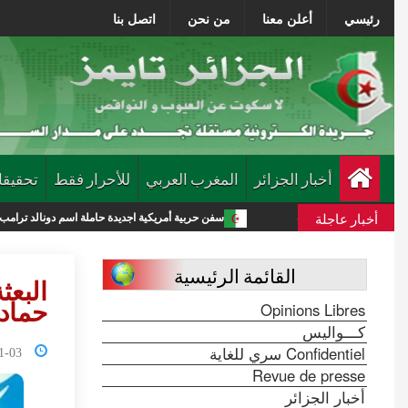
رئيسي
أعلن معنا
من نحن
اتصل بنا
أخبار الجزائر
المغرب العربي
للأحرار فقط
تحقيقا
أخبار عاجلة
 جديدة
سفن حربية أمريكية اجديدة حاملة اسم دونالد ترامب تكلف الميزانية 275 مليار دولار
القائمة الرئيسية
البعث
Opinions Libres
حماد 
كـــواليس
Confidentiel سري للغاية
2:23:28
Revue de presse
أخبار الجزائر