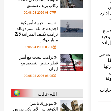
ركاب بريف دمشق
س
إدارة
2026-08-07 00:08:03
ة
سفن حربية أمريكية
اجديدة حاملة اسم دونالد
جتمع
ترامب تكلف الميزانية 275
توحيد
مليار دولار
رادة
2026-08-06 00:05:24
يات في
ترامب يبحث مع أمير
ا
قطر خفض التصعيد مع
تها
إيران
ل
2026-08-05 00:05:03
ثة
خابات
الله غالب
نيويورك تايمز:
الكونغرس الأمريكي يدرس