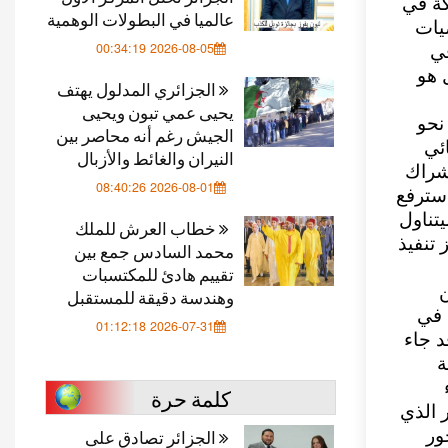
كة في
عالميا في البطولات الوهمية
يات
2026-08-05 00:34:19
في
 هو
الجزائري المدلول يهتف
يحيى عمي تبون ويحيى
نحو
الجيش رغم أنه محاصر بين
ئي
النيران والغائط والأزبال
شراك
2026-08-01 08:40:26
سترفع
تناول
خطاب العرش للملك
 تنفيذ
محمد السادس جمع بين
تقييم هادئ للمكتسبات
ن
وهندسة دقيقة للمستقبل
 في
2026-07-31 01:12:18
د جاء
ة
كلمة حرة
ر الذي
الجزائر تصادق على
ور