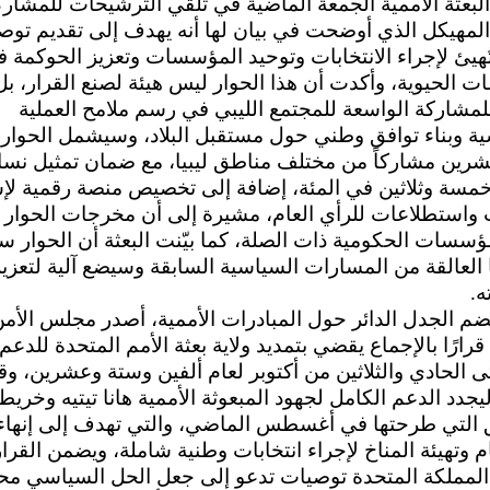
لبعثة الأممية الجمعة الماضية في تلقي الترشيحات للمشار
المهيكل الذي أوضحت في بيان لها أنه يهدف إلى تقديم توص
ُهيئ لإجراء الانتخابات وتوحيد المؤسسات وتعزيز الحوكمة 
ت الحيوية، وأكدت أن هذا الحوار ليس هيئة لصنع القرار، بل
مشاركة الواسعة للمجتمع الليبي في رسم ملامح العملية
ة وبناء توافق وطني حول مستقبل البلاد، وسيشمل الحوار 
شرين مشاركاً من مختلف مناطق ليبيا، مع ضمان تمثيل نسا
خمسة وثلاثين في المئة، إضافة إلى تخصيص منصة رقمية لإ
 واستطلاعات للرأي العام، مشيرة إلى أن مخرجات الحوار 
ؤسسات الحكومية ذات الصلة، كما بيّنت البعثة أن الحوار سي
 العالقة من المسارات السياسية السابقة وسيضع آلية لتعزيز
ه.
 الجدل الدائر حول المبادرات الأممية، أصدر مجلس الأم
قرارًا بالإجماع يقضي بتمديد ولاية بعثة الأمم المتحدة للدعم
تى الحادي والثلاثين من أكتوبر لعام ألفين وستة وعشرين، وق
ليجدد الدعم الكامل لجهود المبعوثة الأممية هانا تيتيه وخريط
 التي طرحتها في أغسطس الماضي، والتي تهدف إلى إنهاء
م وتهيئة المناخ لإجراء انتخابات وطنية شاملة، ويضمن القرا
المملكة المتحدة توصيات تدعو إلى جعل الحل السياسي مح