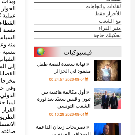
وبدأت ا
لقاءات واتجاهات
الحوار 
للأحرار فقط
عملية ت
مع الشعب
القطاعا
منبر القراء
منصة لل
نحكيلك حاجة
السياسي
مئة وع
فيسبوكيات
بنسبة 
الشباب
نهاية سعيدة لقصة طفل
إلى الم
مفقود في الجزائر
القضايا
2026-08-04 00:24:57
مخرجات
وفي خضم
أول مكالمة هاتفية بين
الدولي 
تبون و قيس سعيّد بعد ثورة
ليبيا ح
الشعب التونسي
القرار 
2026-08-01 00:10:28
الطريق
الانقسا
تصريحات زيدان الداعمة
صاغته 
للصحافي الفرنسي