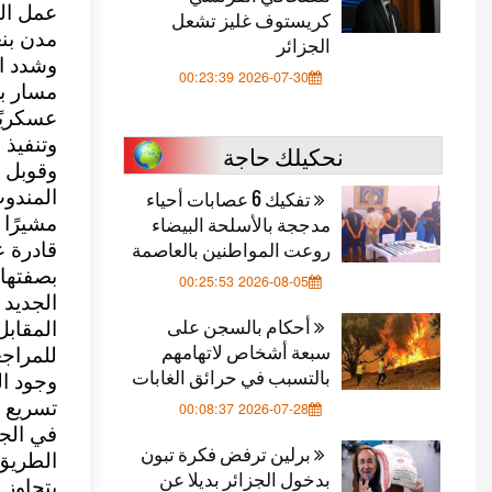
عمل الب
كريستوف غليز تشعل
مدن بن
الجزائر
وشدد ال
2026-07-30 00:23:39
مسار بر
عسكريًا
وتنفيذ 
نحكيلك حاجة
وقوبل ق
تفكيك 6 عصابات أحياء
المندوب
مدججة بالأسلحة البيضاء
مشيرًا 
روعت المواطنين بالعاصمة
قادرة ع
بصفتها 
2026-08-05 00:25:53
الجديد 
أحكام بالسجن على
المقابل
سبعة أشخاص لاتهامهم
للمراجع
بالتسبب في حرائق الغابات
وجود ال
تسريع ال
2026-07-28 00:08:37
في الجه
برلين ترفض فكرة تبون
الطريق
بدخول الجزائر بديلا عن
بتجاوز 