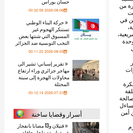
حسان بوراس
رة من
2026-08-06 00:32:58
نت
من في
حركة البناء الوطني
،
تستنكر الهجوم غير
ريعية،
المسبوق التي شنتها بعض
وحدة
النخب التونسية ضد الجزائر
2026-08-03 00:11:22
تقرير إسباني: تشير الى
مهاجر جزائري وراء ارتفاع
وات
محاولات الهجرة إلى سبتة
المحتلة
فكرة
لقة
2026-07-31 00:12:14
صالحة
تساءل
أسرار وقضايا ساخنة
 أمن
قتيلان و13 مصابا بانفجار
م
عبوة ناسفة داخل حافلة