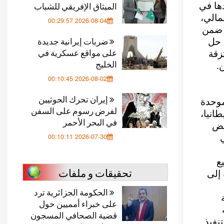
الميثاق الإفريقي للشباب
دها في
مالي،
2026-08-04 00:29:57
ة ضمن
ضربات إيرانية جديدة
ا حل
على مواقع عسكرية في
زقة
الخليج
.
2026-08-02 00:10:45
إيران تحرك الحوثيين
موحدة
لفرض رسوم على السفن
انيا،
في البحر الأحمر
يض
2026-07-30 00:10:11
ع
تحقيقات و ملفات
 إلى
الحكومة الجزائرية ترد
على خبراء أمميين حول
قضية الصحافي المسجون
نفيذ