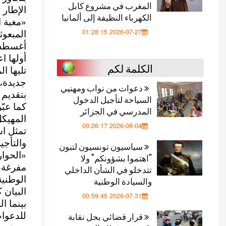
المغرب في مشروع كابل
الإطار 
الكهرباء النظيفة إلى ألمانيا
«مغبة ا
2026-07-27 01:28:15
المبعوث
أغسطس 
أولها ا
الكلمة لكم
تليها ا
جديدة، 
دعوات من نواب ومهنيي
بتقديم 
السياحة لتأجيل الدخول
كما عبّ
المدرسي في الجزائر
المهيكل
2026-08-04 00:26:17
تمثل اس
والتأجي
سياسيون تونسيون لتبون
«الحوا
"اهتموا بشؤونكم" ولا
مفرغة، 
تتدخلو في الشأن الداخلي
الوطنية
والسيادة الوطنية
البيان
2026-07-31 00:59:45
بينما ا
قرار قضائي بحل نقابة
للدعوات