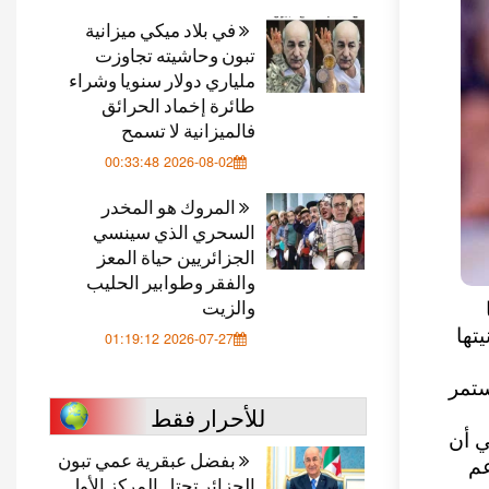
في بلاد ميكي ميزانية
تبون وحاشيته تجاوزت
ملياري دولار سنويا وشراء
طائرة إخماد الحرائق
فالميزانية لا تسمح
2026-08-02 00:33:48
المروك هو المخدر
السحري الذي سينسي
الجزائريين حياة المعز
والفقر وطوابير الحليب
والزيت
تها
2026-07-27 01:19:12
ستمر
للأحرار فقط
ي أن
بفضل عبقرية عمي تبون
عم
الجزائر تحتل المركز الأول