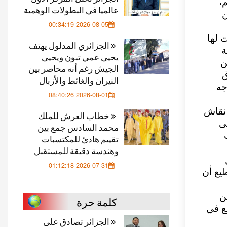
،
عالميا في البطولات الوهمية
ن
2026-08-05 00:34:19
 لها
الجزائري المدلول يهتف
ة
يحيى عمي تبون ويحيى
ن
الجيش رغم أنه محاصر بين
ق
النيران والغائط والأزبال
جه
2026-08-01 08:40:26
نقاش
خطاب العرش للملك
ى
محمد السادس جمع بين
تقييم هادئ للمكتسبات
وهندسة دقيقة للمستقبل
2026-07-31 01:12:18
طيع أن
ن
كلمة حرة
ع في
الجزائر تصادق على