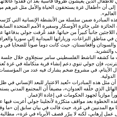
للأطفال الذين يعيشون ظروفاً قاسية بعد أن فقدوا عائلاتهم
إلى أن «أطفال غزة يستحقون الحياة والأمل مثل غيرهم م
لعالم».
ذه المبادرة ضمن سلسلة من الأنشطة الإنسانية التي كرّست
 الحائزة على جائزة الأوسكار وسفيرة الأمم المتحدة السابق
للاجئين جانباً كبيراً من حياتها. فقد عُرفت جولي بدفاعها ع
ن في مناطق النزاعات، وزياراتها الميدانية إلى سوريا والعرا
والسودان وأفغانستان، حيث كانت دوماً صوتاً للضحايا في و
والتشريد.
ا كشفه الناشط الفلسطيني سامر سنجِلاوي خلال جلسة 
نترنت، فإن جولي تنوي دعم إنشاء قرية متكاملة في غزة تُعن
ال الأيتام، في مشروع ضخم يشارك فيه عدد من المؤسسات
 الدولية.
ن مثل هذه المبادرات «تُعيد الاعتبار للبعد الإنساني في ظل
الهائل الذي خلّفه العدوان»، مضيفاً أن المجتمع المدني يست
راً موازياً لجهود الحكومات في إعادة الإعمار.
ذه الخطوة بعد مواقف متكرّرة لأنجلينا جولي أعربت فيها ع
 مع المدنيين في غزة، حيث قالت في بيان سابق إن «ما وق
 عمل إرهابي، لكنه لا يبرّر قصف الأبرياء في غزة»، مطالبة