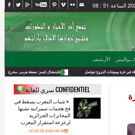
ـــواليس
الأرشيف
 النزوح تتواصل
فايننشال تايمز: صفقة هرمز.. مخرج لترامب أم انتصار استرات
CONFIDENTIEL سري للغاية
ة
شباب المغرب يسقط في
فخ هجمات سيبرانية تشنها
المخابرات الجزائرية
لزعزعة استقرار المغرب
2026-08-06 00:55:06