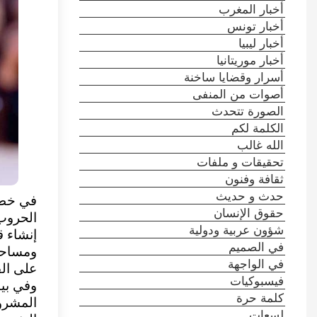
أخبار المغرب
أخبار تونس
أخبار ليبيا
أخبار موريتانيا
أسرار وقضايا ساخنة
أصوات من المنفى
الصورة تتحدث
الكلمة لكم
الله غالب
تحقيقات و ملفات
ثقافة وفنون
حدث و حديث
في خطوة
حقوق الإنسان
الحروب 
شؤون عربية ودولية
إنشاء ق
في الصميم
ومساحة 
في الواجهة
على ال
فيسبوكيات
وفي بيا
كلمة حرة
المشروع
لسعات