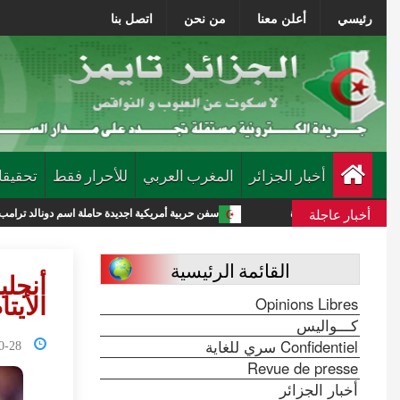
رئيسي
أعلن معنا
من نحن
اتصل بنا
أخبار الجزائر
المغرب العربي
للأحرار فقط
تحقيقا
أخبار عاجلة
 جديدة
سفن حربية أمريكية اجديدة حاملة اسم دونالد ترامب تكلف الميزانية 275 مليار دولار
القائمة الرئيسية
أنجلي
Opinions Libres
الأيتا
كـــواليس
Confidentiel سري للغاية
1:01:07
Revue de presse
أخبار الجزائر