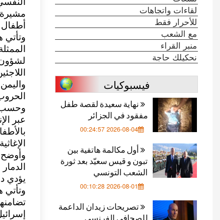
النفسي 
لقاءات واتجاهات
مشيرة 
للأحرار فقط
أطفال ا
مع الشعب
وتأتي ه
منبر القراء
الممثلة
نحكيلك حاجة
لشؤون ا
اللاجئي
فيسبوكيات
واليمن 
الحروب 
نهاية سعيدة لقصة طفل
وحسب م
مفقود في الجزائر
عبر الإ
2026-08-04 00:24:57
بالأطف
الإغاثية
أول مكالمة هاتفية بين
وأوضح أ
تبون و قيس سعيّد بعد ثورة
الدمار 
الشعب التونسي
يؤدي دو
2026-08-01 00:10:28
وتأتي ه
تضامنها
تصريحات زيدان الداعمة
إسرائيل
للصحافي الفرنسي