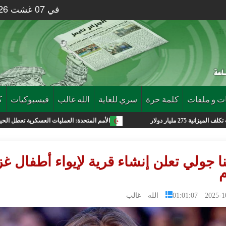
في 07 غشت 2026 الساعة 51 : 08
ت و ملفات
كلمة حرة
سري للغاية
الله غالب
فيسبوكيات
ك
الأمم المتحدة: العمليات العسكرية تعطل الحياة في غزة وموجات
نا جولي تعلن إنشاء قرية لإيواء أطفال غز
م
2025-10-28 0
الله غالب