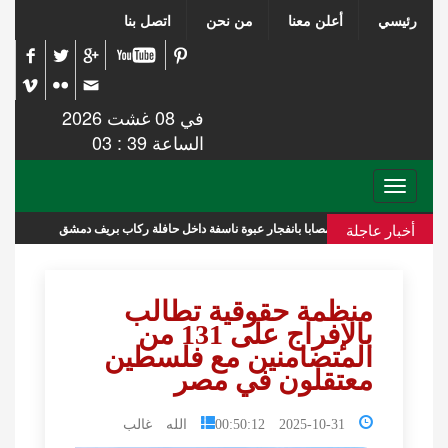
رئيسي
أعلن معنا
من نحن
اتصل بنا
في 08 غشت 2026
الساعة 39 : 03
Toggle
navigation
أخبار عاجلة
 حافلة ركاب بريف دمشق
عشائر في غزة
منظمة حقوقية تطالب
بالإفراج على 131 من
المتضامنين مع فلسطين
معتقلون في مصر
2025-10-31 00:50:12
الله غالب