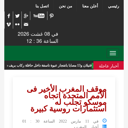
رئيسي
أعلن معنا
من نحن
اتصل بنا
في 08 غشت 2026
الساعة 36 : 12
Toggle
navigation
أخبار عاجلة
قتيلان و13 مصابا بانفجار عبوة ناسفة داخل حافلة ركاب بريف دمشق
موقف المغرب الأخير فى
الأمم المتحدة اتجاه
موسكو تجلب له
استثمارات روسية كبيرة
في 11 مارس 2022 الساعة 30 : 01
أخبار المغرب