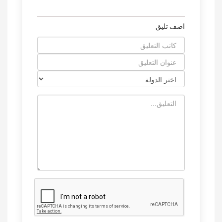
اضف تليق