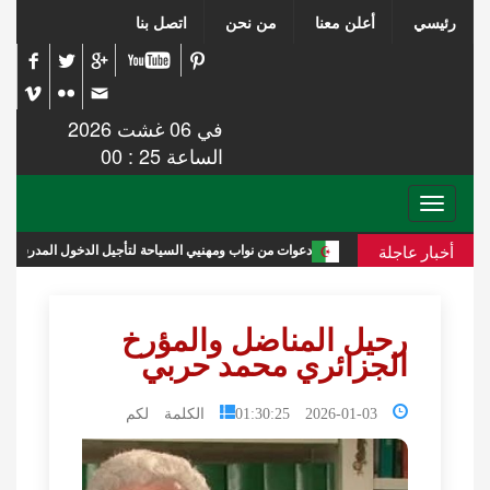
رئيسي
أعلن معنا
من نحن
اتصل بنا
في 06 غشت 2026
الساعة 25 : 00
Toggle
navigation
أخبار عاجلة
ي
دعوات من نواب ومهنيي السياحة لتأجيل الدخول المدرسي في الجزائر
رحيل المناضل والمؤرخ
الجزائري محمد حربي
2026-01-03 01:30:25
الكلمة لكم