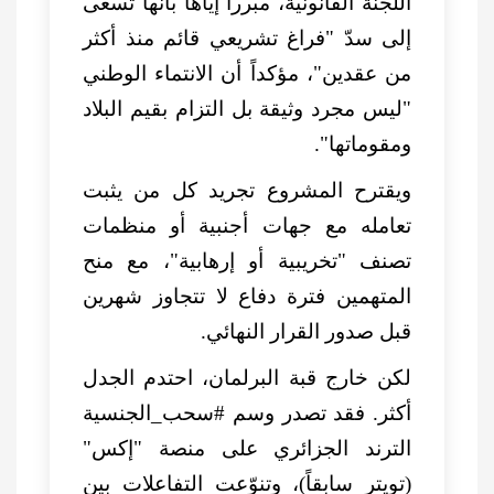
اللجنة القانونية، مبرراً إياها بأنها تسعى
إلى سدّ "فراغ تشريعي قائم منذ أكثر
من عقدين"، مؤكداً أن الانتماء الوطني
"ليس مجرد وثيقة بل التزام بقيم البلاد
ومقوماتها".
ويقترح المشروع تجريد كل من يثبت
تعامله مع جهات أجنبية أو منظمات
تصنف "تخريبية أو إرهابية"، مع منح
المتهمين فترة دفاع لا تتجاوز شهرين
قبل صدور القرار النهائي.
لكن خارج قبة البرلمان، احتدم الجدل
أكثر. فقد تصدر وسم #سحب_الجنسية
الترند الجزائري على منصة "إكس"
(تويتر سابقاً)، وتنوّعت التفاعلات بين