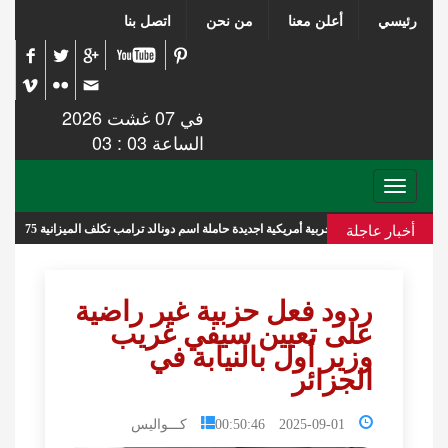
رئيسي
أعلن معنا
من نحن
اتصل بنا
في 07 غشت 2026
الساعة 03 : 03
Toggle
navigation
أخبار عاجلة
 حربية أمريكية اجديدة حاملة اسم دونالد ترامب تكلف الميزانية 275 مليار دولار
ردود فعل حزبية غير راضية
على تعيين سيفي غريب
وزير أول بالنيابة في
الجزائر
2025-09-01 00:50:46
كـــواليس