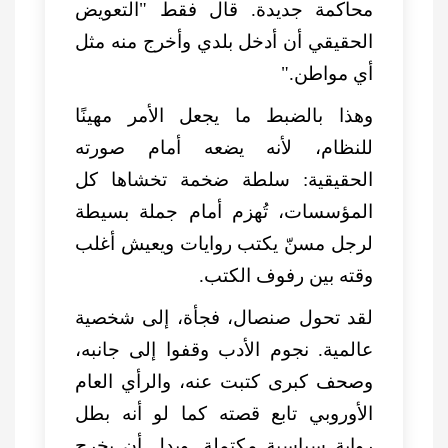
محاكمة جديدة. قال فقط "التعويض
الحقيقي أن أدخل بلدي وأخرج منه مثل
أي مواطن."
وهذا بالضبط ما يجعل الأمر مهينًا
للنظام، لأنه يضعه أمام صورته
الحقيقية: سلطة ضخمة تخشاها كل
المؤسسات، تُهزم أمام جملة بسيطة
لرجل مسنّ يكتب روايات ويعيش أغلب
وقته بين رفوف الكتب.
لقد تحول صنصال، فجأة، إلى شخصية
عالمية. نجوم الأدب وقفوا إلى جانبه،
وصحف كبرى كتبت عنه، والرأي العام
الأوروبي تابع قصته كما لو أنه بطل
رواية سياسية مكتملة. وبدل أن يخرج