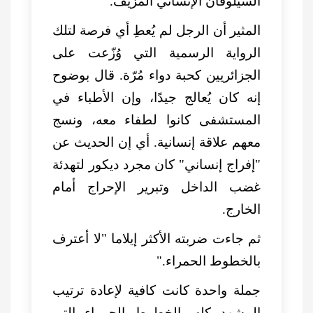
السيلوفان الإنساني المزيّف.
المثير أن الرجل لم يُعطِ أي فرصة لتلك
الرواية الرسمية التي وُزّعت على
الجزائريين كحبة دواء مُرّة. قال بوضوح
إنه كان يُعالج جيدًا، وإن الأطباء في
المستشفى كانوا لطفاء معه، ونسج
معهم علاقة إنسانية. أي إن الحديث عن
"إفراج إنساني" كان مجرد ديكور لتهدئة
غضب الداخل وتبرير الإحراج أمام
الخارج.
ثم جاءت ضربته الأكثر إيلاما "لا أعترف
بالخطوط الحمراء."
جملة واحدة كانت كافية لإعادة ترتيب
المشهد كله. الخطوط الحمراء التي