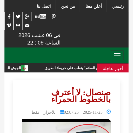
رئيسي
أعلن معنا
من نحن
اتصل بنا
في 06 غشت 2026
الساعة 09 : 22
Toggle
navigation
أخبار عاجلة
ر و “مجلس السلام” ينقلب على خريطة الطريق
الجيش السوري يعلن حالة الا
صنصال: لا أعترف
بالخطوط الحمراء
2025-11-25 02:07:25
للأحرار فقط