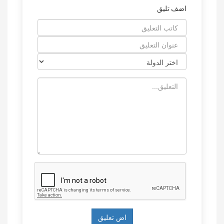
اضف تليق