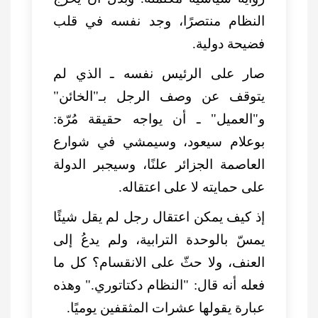
النظام منتصرًا، وجد نفسه في قلب
فضيحة دولية.
صار على الرئيس نفسه ـ الذي لم
يتوقف عن وصف الرجل بـ"الخائن"
و"العميل" ـ أن يواجه حقيقة مُرّة:
بوعلام سيعود، وسيمشي في شوارع
العاصمة الجزائر علنًا، وسيجبر الدولة
على حمايته لا على اعتقاله.
إذ كيف يمكن اعتقال رجل لم يقل شيئًا
يمسّ بالوحدة الترابية، ولم يدعُ إلى
العنف، ولا حثّ على الانقسام؟ كل ما
فعله أنه قال: "النظام دكتاتوري." وهذه
عبارة يقولها عشرات المثقفين يوميًا.