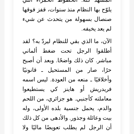
يلوّح بها النظام منذ سنوات، قفز فوقها
صنصال بسهولة من يتحدث عن شيء
لم يعد يخيفه.
الآن، ما الذي بقي للنظام ليردّ به؟ لقد
أطلقوا الرجل تحت ضغط ألماني
مباشر. كان ذلك واضحًا. وبعد أن أصبح
حرًا، صار من المستحيل ـ قانونيًا
وأخلاقيًا ـ منعه من العودة. ليس اسمه
فريدريش أو هاينز كي يستطيعوا
معاملته كأجنبي. هو جزائري، من اللحم
والدم، يحمل جنسية بلده الأولى، وله
بيت وعائلة وجذور. والأدهى من كل ذلك
أن الرجل لم يطلب تعويضًا ماليًا ولا