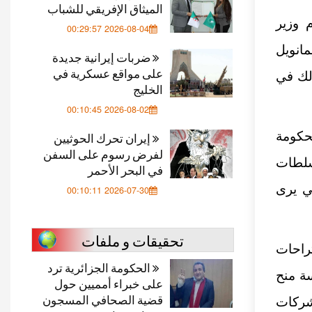
الميثاق الإفريقي للشباب
ية أن يقدم وزير
2026-08-04 00:29:57
انويل
ضربات إيرانية جديدة
على مواقع عسكرية في
لك في
الخليج
2026-08-02 00:10:45
حكومة
إيران تحرك الحوثيين
لفرض رسوم على السفن
سلطات
في البحر الأحمر
تي يرى
2026-07-30 00:10:11
تحقيقات و ملفات
تراحات
الحكومة الجزائرية ترد
سة منح
على خبراء أمميين حول
قضية الصحافي المسجون
شركات