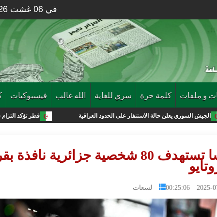
في 06 غشت 2026 الساعة 19 : 16
ت و ملفات
كلمة حرة
سري للغاية
الله غالب
فيسبوكيات
ك
لن حالة الاستنفار على الحدود العراقية
قطر تؤكد التزام حماس بتنفيذ اتفاق 
فرنسا تستهدف 80 شخصية جزائرية نافذة بق
تايو
2025-07-24 0
لسعات