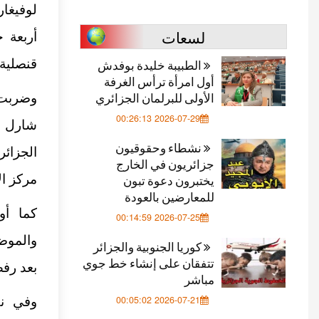
لوفيغا
لسعات
أربعة 
الطبيبة خليدة بوفدش
قنصلية”
أول امرأة ترأس الغرفة
الأولى للبرلمان الجزائري
وضربت 
2026-07-29 00:26:13
نشطاء وحقوقيون
الجزائ
جزائريون في الخارج
يختبرون دعوة تبون
مركز ال
للمعارضين بالعودة
2026-07-25 00:14:59
والموض
كوريا الجنوبية والجزائر
تتفقان على إنشاء خط جوي
بعد رفض
مباشر
2026-07-21 00:05:02
وفي نف