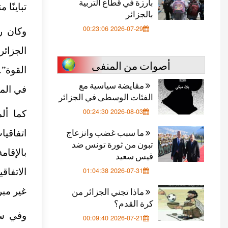
بارزة في قطاع التربية
تباينًا 
بالجزائر
2026-07-29 00:23:06
وكان رو
الجزائ
أصوات من المنفى
القوة”.
مقايضة سياسية مع
في المر
الفئات الوسطى في الجزائر
2026-08-03 00:24:30
كما أل
ما سبب غضب وانزعاج
تبون من ثورة تونس ضد
بالإقا
قيس سعيد
2026-07-31 01:04:38
الاتفاق
ماذا تجني الجزائر من
غير مبر
كرة القدم؟
وفي سي
2026-07-21 00:09:40