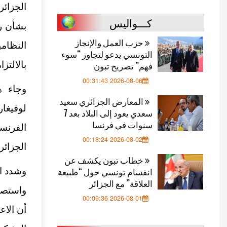
الجزائ
كـــواليس
بشأن
ر
حزب العمل والإنجاز
النظام
التونسي يدعو لتجاوز “سوء
فهم” تصريح تبون
بالالتزا
2026-08-06 00:31:43
وجاء ه
المعارض الجزائري سعيد
لوفيغا
سعدي يعود إلى البلاد بعد 7
سنوات في فرنسا
الفرنس
2026-08-02 00:18:24
الجزائر
خطاب تبون يكشف عن
انقسام تونسي حول “طبيعة
وشدد ال
العلاقة” مع الجزائر
واستصدا
2026-08-01 00:09:36
أن الاع