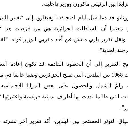
متزايدًا بين الرئيس ماكرون ووزير داخليته.
تايو قد دعا قبل أيام لصحيفة لوفيغارو، إلى “تغيير النب
ر، معتبرا أن السلطات الجزائرية هي من فرضت هذا 
 ونقل تقرير باري ماتش عن أحد مقربي الوزير قوله: “لقد
حلة الجدية”.
مح التقرير إلى أن الخطوة القادمة قد تكون إعادة الن
اتفاقيات 1968 بين البلدين، التي تمنح الجزائريين وضعا خاصا في 
مة ولمّ الشمل والحصول على بعض المزايا الاجتماعية
يات التي طالما نددت بها أطراف يمينية فرنسية واعتبرتها “ا
ر”.
اق التوتر المستمر بين البلدين، أكد تقرير آخر نشرته 