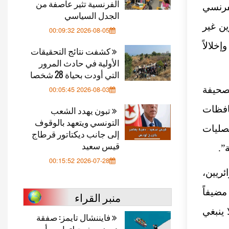
الفرنسية تثير عاصفة من
فرنسي
الجدل السياسي
ن غير
2026-08-05 00:09:32
لالاً
كشفت نتائج التحقيقات
الأولية في حادث المرور
التي أودت بحياة 28 شخصا
صحيفة
2026-08-03 00:05:45
افظات
تبون يهدد الشعب
التونسي ويتعهد بالوقوف
صليات
إلى جانب ديكتاتور قرطاج
قيس سعيد
”.
2026-07-28 00:15:52
ئريين،
مضيفاً
منبر القراء
 ينبغي
فايننشال تايمز: صفقة
هرمز.. مخرج لترامب أم