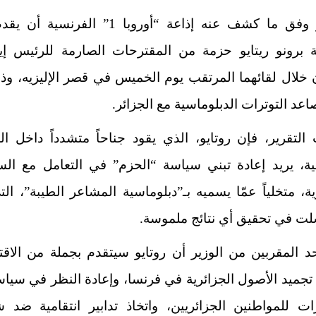
وينتظر وفق ما كشف عنه إذاعة “أوروبا 1” الفرنس
ية برونو ريتايو حزمة من المقترحات الصارمة للرئيس إيم
 خلال لقائهما المرتقب يوم الخميس في قصر الإليزيه، وذ
اعد التوترات الدبلوماسية مع الجزائر.
لتقرير، فإن روتايو، الذي يقود جناحاً متشدداً داخل ال
ة، يريد
إعادة تبني سياسة “الحزم”
في التعامل مع ال
ية، متخلياً عمّا يسميه بـ”دبلوماسية المشاعر الطيبة”، ال
لت في تحقيق أي نتائج ملموسة.
د المقربين من الوزير أن روتايو سيتقدم بجملة من الاق
جميد الأصول الجزائرية في فرنسا، وإعادة النظر في سيا
رات للمواطنين الجزائريين، واتخاذ تدابير انتقامية ضد 