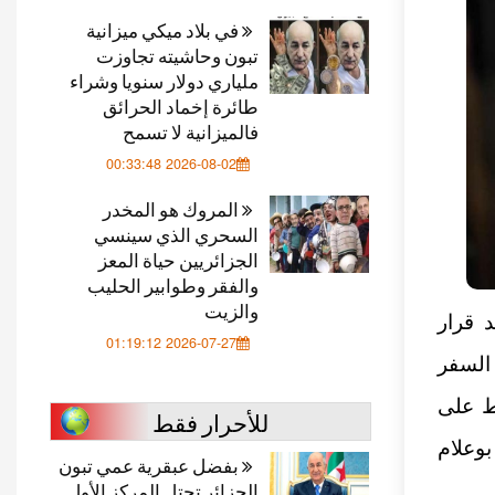
في بلاد ميكي ميزانية
تبون وحاشيته تجاوزت
ملياري دولار سنويا وشراء
طائرة إخماد الحرائق
فالميزانية لا تسمح
2026-08-02 00:33:48
المروك هو المخدر
السحري الذي سينسي
الجزائريين حياة المعز
والفقر وطوابير الحليب
والزيت
د قرار
2026-07-27 01:19:12
ا من السفر
ط على
للأحرار فقط
بوعلام
بفضل عبقرية عمي تبون
الجزائر تحتل المركز الأول