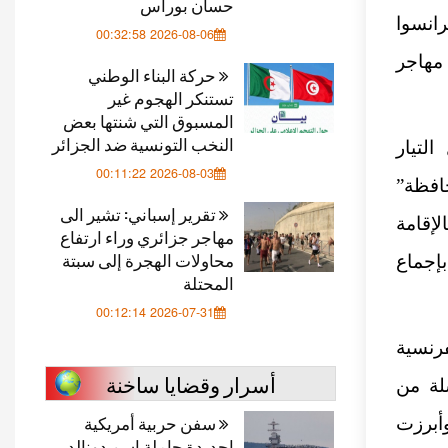
حسان بوراس
رانسوا
2026-08-06 00:32:58
 مهاجر
حركة البناء الوطني
تستنكر الهجوم غير
المسبوق التي شنتها بعض
النخب التونسية ضد الجزائر
لتيار
2026-08-03 00:11:22
حافظة”
تقرير إسباني: تشير الى
لقة بالإقامة
مهاجر جزائري وراء ارتفاع
محاولات الهجرة إلى سبتة
بإجماع
المحتلة
2026-07-31 00:12:14
فرنسية
أسرار وقضايا ساخنة
لة من
سفن حربية أمريكية
وأبرزت
اجديدة حاملة اسم دونالد