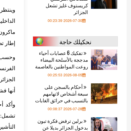
كريستوف غليز تشعل
الجزائر
2026-07-30 00:23:39
الداخل
ماكرون
نحكيلك حاجة
إطار تص
تفكيك 6 عصابات أحياء
وحسب ا
مدججة بالأسلحة البيضاء
روعت المواطنين بالعاصمة
الفرنسي
2026-08-05 00:25:53
الجزائر
أحكام بالسجن على
أنها فش
سبعة أشخاص لاتهامهم
بالتسبب في حرائق الغابات
وأكد أح
2026-07-28 00:08:37
تشمل: ت
برلين ترفض فكرة تبون
بدخول الجزائر بديلا عن
التأشي