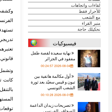
لقاءات واتجاهات
للأحرار فقط
وكشفت 
مع الشعب
الفرنسي
منبر القراء
نحكيلك حاجة
تستهدف
تدريجي
فيسبوكيات
تعتبره
نهاية سعيدة لقصة طفل
مفقود في الجزائر
قانوني.
2026-08-04 00:24:57
وتشمل ه
أول مكالمة هاتفية بين
كانت ت
تبون و قيس سعيّد بعد ثورة
الشعب التونسي
بالتنق
2026-08-01 00:10:28
تصريحات زيدان الداعمة
توقعات بارتفاع العد
للصحافي الفرنسي