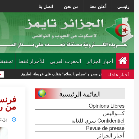
رئيسي
أعلن معنا
من نحن
اتصل بنا
أخبار الجزائر
المغرب العربي
للأحرار فقط
تحقيقا
أخبار عاجلة
” يغادر مصر و “مجلس السلام” ينقلب على خريطة الطريق
الجيش السوري يع
القائمة الرئيسية
Opinions Libres
من رو
كـــواليس
Confidentiel سري للغاية
0:25:06
Revue de presse
أخبار الجزائر