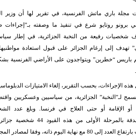
مجلة باري ماتش الفرنسية، في تقرير لها أن
وزير ال
 برونو روتايو
شرع في تنفيذ ما وصفته بـ”إجراءات ص
 شخصيات رفيعة من النخبة الجزائرية، في إطار سياس
” تهدف إلى إرغام الجزائر على قبول استعادة مواطنيها 
م باريس “خطرين” ويتواجدون على الأراضي الفرنسية بشك
ذه الإجراءات، بحسب التقرير، إلغاء الامتيازات الدبلوماسي
سمح لـ”النخبة” الجزائرية، من سياسيين وعسكريين واقتصا
ل أو الإقامة أو حتى العلاج في فرنسا. وبلغ عدد الش
المستهدفة بالمرحلة الأولى من هذه القيود 44 
د إلى 80 مع نهاية اليوم ذاته، وفقا لمصادر المجلة.