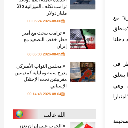
ترامب تكلف الميزانية 275
مليار دولار
رة” مع
2026-08-06 00:05:24
“منطق
ترامب يبحث مع أمير
قطر خفض التصعيد مع
 دخلنا
إيران
2026-08-05 00:05:03
ظر في
مجلس النواب الأميركي
يدرج سبتة ومليلية كمدينتين
ما يتعلق
مغربيتين تحت الإحتلال
الإسباني
، وهي
2026-08-04 00:14:48
متيازا
الله غالب
صحيفة
الحرب على إيران تعزز