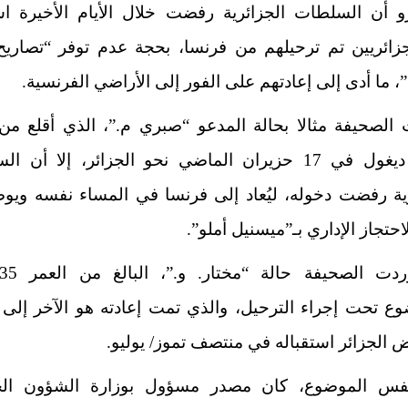
رو أن السلطات الجزائرية رفضت خلال الأيام الأخيرة اس
جزائريين تم ترحيلهم من فرنسا، بحجة عدم توفر “تصاريح
، ما أدى إلى إعادتهم على الفور إلى الأراضي الفرنسية.
الصحيفة مثالا بحالة المدعو “صبري م.”، الذي أقلع من
شارل ديغول في 17 حزيران الماضي نحو الجزائر، إلا أن 
رية رفضت دخوله، ليُعاد إلى فرنسا في المساء نفسه ويو
احتجاز الإداري بـ”ميسنيل أملو”.
وع تحت إجراء الترحيل، والذي تمت إعادته هو الآخر إلى 
 الجزائر استقباله في منتصف تموز/ يوليو.
س الموضوع، كان مصدر مسؤول بوزارة الشؤون الخ