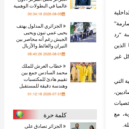
عالميا في البطولات الوهمية
داخلية
2026-08-05 00:34:19
ارمة”
الجزائري المدلول يهتف
يحيى عمي تبون ويحيى
ة “رد
الجيش رغم أنه محاصر بين
النيران والغائط والأزبال
الذين
2026-08-01 08:40:26
ل غير
خطاب العرش للملك
محمد السادس جمع بين
تقييم هادئ للمكتسبات
ة التي
وهندسة دقيقة للمستقبل
ديين،
2026-07-31 01:12:18
خصيات
كلمة حرة
شخصية جزائرية، مع
الجزائر تصادق على