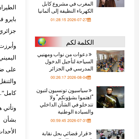
المغرب في مشروع كابل
الطيران
الكهرباء النظيفة إلى ألمانيا
بايرو ف
2026-07-27 01:28:15
جزائري 
الكلمة لكم
وأبرزت
دعوات من نواب ومهنيي
اليميني
السياحة لتأجيل الدخول
المدرسي في الجزائر
2026-08-04 00:26:17
والتنقل
سياسيون تونسيون لتبون
كامل”.
"اهتموا بشؤونكم" ولا
تتدخلو في الشأن الداخلي
وتأتي ه
والسيادة الوطنية
بشأن ا
2026-07-31 00:59:45
الأحداث
قرار قضائي بحل نقابة