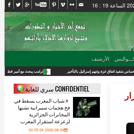
ـــواليس
الأرشيف
غزة وتتهم إسرائيل بالتأخير
ترامب يبحث مع أمير قطر خفض التصعيد مع إيرا
CONFIDENTIEL سري للغاية
رار
شباب المغرب يسقط في
فخ هجمات سيبرانية تشنها
المخابرات الجزائرية
لزعزعة استقرار المغرب
2026-08-06 00:55:06