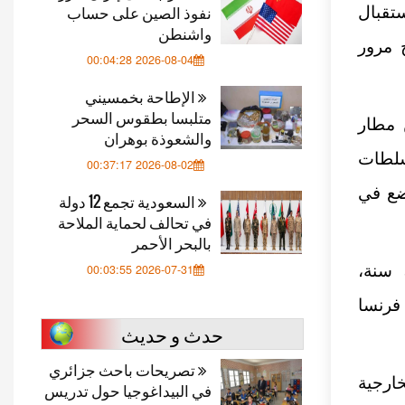
نفوذ الصين على حساب
تقبال
واشنطن
 مرور
2026-08-04 00:04:28
الإطاحة بخمسيني
متلبسا بطقوس السحر
 مطار
والشعوذة بوهران
السلطات
2026-08-02 00:37:17
ضع في
السعودية تجمع 12 دولة
في تحالف لحماية الملاحة
بالبحر الأحمر
كما أوردت الصحيفة حالة “مختار. و.”، البالغ من العمر 35 سنة،
2026-07-31 00:03:55
فرنسا
حدث و حديث
تصريحات باحث جزائري
ارجية
في البيداغوجيا حول تدريس