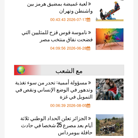
لعبة غميضة بمضيق هرمز بين
واشنطن وتهران
2026-07-17 00:43:43
ناموسة قوس قزح للمثليين التي
فضحت نفاق منتخب مصر
2026-06-28 04:09:56
مع الشعب
مسؤولة أممية: تحدر من سوء تغذية
وتدهور في الوضع الإنساني ونقص في
التمويل في غزة
2026-08-05 00:06:39
الجزائر تعلن الحداد الوطني ثلاثة
أيام بعد مصرع 25 شخصا في حادث
حافلة ببومرداس