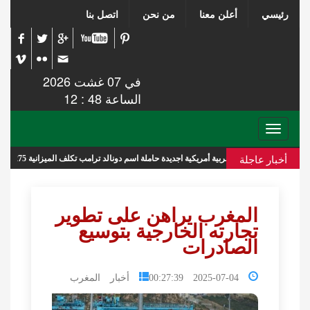
رئيسي
أعلن معنا
من نحن
اتصل بنا
في 07 غشت 2026
الساعة 48 : 12
Toggle
navigation
أخبار عاجلة
سفن حربية أمريكية اجديدة حاملة اسم دونالد ترامب تكلف الميزانية 275 مليار دولار
المغرب يراهن على تطوير
تجارته الخارجية بتوسيع
الصادرات
2025-07-04 00:27:39
أخبار المغرب