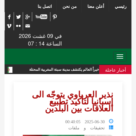
رئيسي
أعلن معنا
من نحن
اتصل بنا
في 09 غشت 2026
الساعة 14 : 07
Toggle
navigation
أخبار عاجلة
أخيراً العالم يكتشف مدينة سبتة المغربية المحتلة
تقرير استخباراتي 
نذير العرباوي يتوجّه الى
إسبانيا لتأكيد تطبيع
العلاقات بين البلدين
2025-06-30 00:40:05
تحقيقات و ملفات