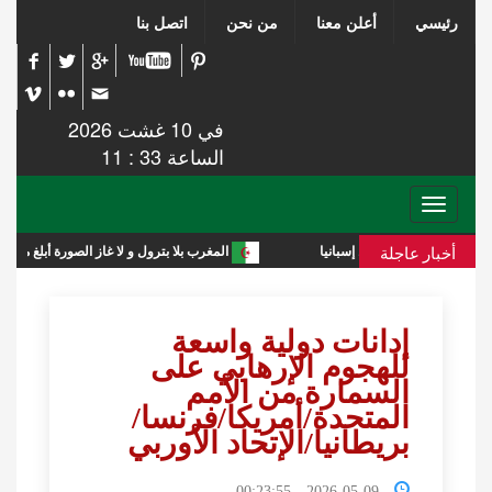
رئيسي
أعلن معنا
من نحن
اتصل بنا
في 10 غشت 2026
الساعة 33 : 11
Toggle
navigation
أخبار عاجلة
المغرب بلا بترول و لا غاز الصورة أبلغ من التعليق
إدانات دولية واسعة
للهجوم الإرهابي على
السمارة من الأمم
المتحدة/أمريكا/فرنسا/
بريطانيا/الإتحاد الأوربي
2026-05-09 00:23:55