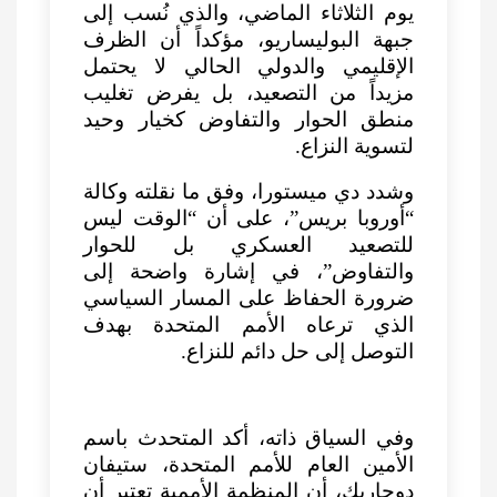
يوم الثلاثاء الماضي، والذي نُسب إلى
جبهة البوليساريو، مؤكداً أن الظرف
الإقليمي والدولي الحالي لا يحتمل
مزيداً من التصعيد، بل يفرض تغليب
منطق الحوار والتفاوض كخيار وحيد
لتسوية النزاع.
وشدد دي ميستورا، وفق ما نقلته وكالة
“أوروبا بريس”، على أن “الوقت ليس
للتصعيد العسكري بل للحوار
والتفاوض”، في إشارة واضحة إلى
ضرورة الحفاظ على المسار السياسي
الذي ترعاه الأمم المتحدة بهدف
التوصل إلى حل دائم للنزاع.
وفي السياق ذاته، أكد المتحدث باسم
الأمين العام للأمم المتحدة، ستيفان
دوجاريك، أن المنظمة الأممية تعتبر أن