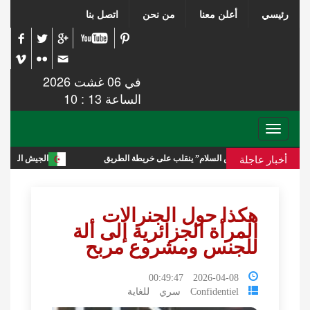
رئيسي
أعلن معنا
من نحن
اتصل بنا
في 06 غشت 2026
الساعة 13 : 10
Toggle
navigation
أخبار عاجلة
ر و “مجلس السلام” ينقلب على خريطة الطريق
الجيش السوري يعلن حالة الا
هكذا حول الجنرالات
المرأة الجزائرية إلى ألة
للجنس ومشروع مربح
2026-04-08 00:49:47
Confidentiel سري للغاية