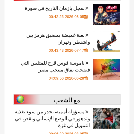
سجل يازمان التاريخ في صورة
2026-08-05 00:42:23
لعبة غميضة بمضيق هرمز بين
واشنطن وتهران
2026-07-17 00:43:43
ناموسة قوس قزح للمثليين التي
فضحت نفاق منتخب مصر
2026-06-28 04:09:56
مع الشعب
مسؤولة أممية: تحدر من سوء تغذية
وتدهور في الوضع الإنساني ونقص في
التمويل في غزة
2026-08-05 00:06:39