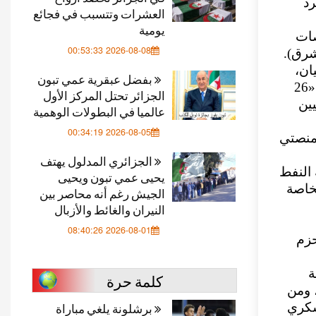
رد
العشرات وتتسبب في فجائع
يومية
صات
2026-08-08 00:53:33
شرق).
ان،
بفضل عبقرية عمي تبون
«أن غارات العدو الإسرائيلي طالت أعيانًا مدنية بحتة ومنها صحيفتا «26
الجزائر تحتل المركز الأول
ين
عالميا في البطولات الوهمية
2026-08-05 00:34:19
ى منصتي
الجزائري المدلول يهتف
 النفط
يحيى عمي تبون ويحيى
خاصة
الجيش رغم أنه محاصر بين
النيران والغائط والأزبال
2026-08-01 08:40:26
حزم
ة
كلمة حرة
 ومن
برشلونة يلغي مباراة
سكري