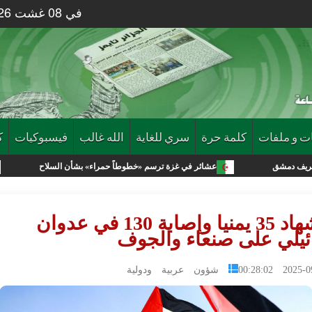
في 08 غشت 2026 الساعة 22 : 20
ت و ملفات
كلمة حرة
سري للغاية
الله غالب
فيسبوكيات
ك
عشائر في غزة ترسم «خطوطاً حمراء» بشأن السلاح
نيويورك تاي
استشهاد 35 يمنيا وإصابة 130 في عدوان
ئيلي على صنعاء والجوف
2025-09-11 0
شؤون عربية ودولية