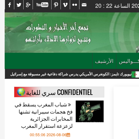
ـــواليس
الأرشيف
مز: الكونغرس الأمريكي يدرس شراكة دفاعية غير مسبوقة مع إسرائيل
إصابة 4 فلسطينيين في هجوم لمستوطنين إسرائيليين وسط الضفة
CONFIDENTIEL سري للغاية
شباب المغرب يسقط في
فخ هجمات سيبرانية تشنها
المخابرات الجزائرية
لزعزعة استقرار المغرب
2026-08-06 00:55:06