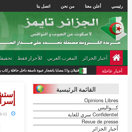
رئيسي
أعلن معنا
من نحن
اتصل بنا
أخبار الجزائر
المغرب العربي
للأحرار فقط
تحقيقا
أخبار عاجلة
وب
قتيلان و13 مصابا بانفجار عبوة ناسفة داخل حافلة ركاب بريف دمشق
القائمة الرئيسية
Opinions Libres
إسرا
كـــواليس
Confidentiel سري للغاية
0:28:02
Revue de presse
أخبار الجزائر