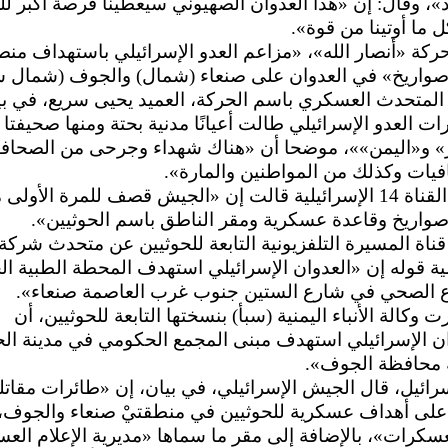
»، وقال: إن «هذا العدوان الصهيوني سيعطينا فرصة أكبر لل
ل ما أوتينا من قوة».
كة «أنصار الله»، «مزاعم العدو الإسرائيلي باستهداف من
صواريخ» في العدوان على صنعاء (شمال) والجوف (شمال 
المتحدث العسكري باسم الحركة، العميد يحيى سريع، في بي
» و«اليمن»»، موضحا أن «هناك شهداء وجرحى من الصحافي
يات وكذلك من المواطنين والمارة».
وكانت القناة 14 الإسرائيلية قالت إن «الجيش قصف للمرة الأول
صواريخ وقاعدة عسكرية ومقر الناطق باسم الحوثيين».
ناة المسيرة التلفزيونية التابعة للحوثيين عن متحدث شركة
ة قوله إن «العدوان الإسرائيلي استهدف المحطة الطبية ال
ع الصحي في شارع الستين جنوب غرب العاصمة صنعاء».
ت وكالة الأنباء اليمنية (سبأ) بنسختها التابعة للحوثيين، أن
ن الإسرائيلي استهدف مبنى المجمع الحكومي في مدينة ال
محافظة الجوف».
ائيل، قال الجيش الإسرائيلي، في بيان، إن «طائرات مقاتل
على أهداف عسكرية للحوثيين في منطقتيْ صنعاء والجوف،
عسكرات»، بالإضافة إلى مقر ما سماها «مديرية الإعلام الع