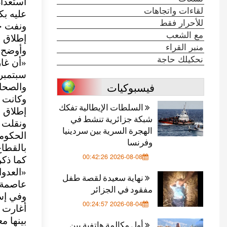
استعداد
لقاءات واتجاهات
عليه بك
للأحرار فقط
ونفت حر
مع الشعب
إطلاق 
منبر القراء
وأوضح 
نحكيلك حاجة
سبتمبر
فيسبوكيات
والصحاف
السلطات الإيطالية تفكك
إطلاق 
شبكة جزائرية تنشط في
ونقلت ق
الهجرة السرية بين سردينيا
الحكومي
وفرنسا
بالقطا
2026-08-08 00:42:26
كما ذكر
«العدوا
نهاية سعيدة لقصة طفل
عاصمة 
مفقود في الجزائر
وفي إسر
2026-08-04 00:24:57
أغارت 
بينها م
أول مكالمة هاتفية بين