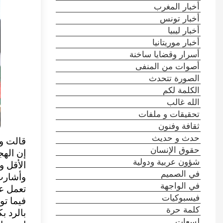
أخبار المغرب
أخبار تونس
أخبار ليبيا
أخبار موريتانيا
أسرار وقضايا ساخنة
أصوات من المنفى
الصورة تتحدث
الكلمة لكم
الله غالب
تحقيقات و ملفات
ثقافة وفنون
حدث و حديث
قالت وز
حقوق الإنسان
شؤون عربية ودولية
الأقل وإصا
في الصميم
وأشارت 
في الواجهة
تعمل عل
فيسبوكيات
فيما ت
كلمة حرة
بالرد ب
لسعات