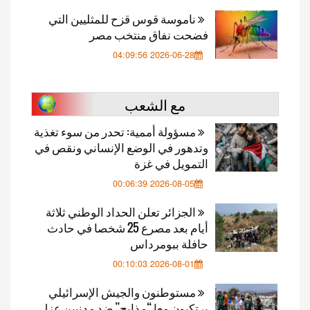
ناموسة قوس قزح للمثليين التي
فضحت نفاق منتخب مصر
2026-06-28 04:09:56
مع الشعب
مسؤولة أممية: تحدر من سوء تغذية
وتدهور في الوضع الإنساني ونقص في
التمويل في غزة
2026-08-05 00:06:39
الجزائر تعلن الحداد الوطني ثلاثة
أيام بعد مصرع 25 شخصا في حادث
حافلة ببومرداس
2026-08-01 00:10:03
مستوطنون والجيش الإسرائيلي
يرتكبون معا “مذابح” ضد مدنيين عزل