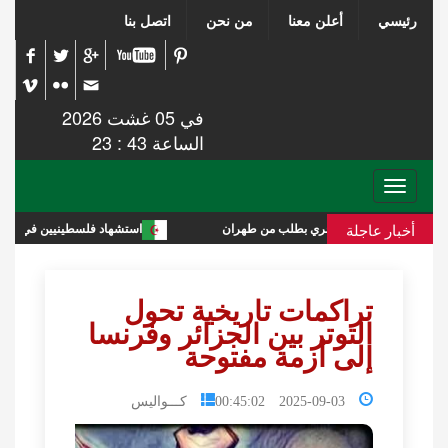
رئيسي
أعلن معنا
من نحن
اتصل بنا
في 05 غشت 2026
الساعة 43 : 23
Toggle
navigation
أخبار عاجلة
 مع إيران تجري بطلب من طهران
استشهاد فلسطينيين في قصف إسرائيلي اس
تراكمات تاريخية تحول
التوتر بين الجزائر وفرنسا
إلى أزمة مفتوحة
2025-09-03 00:45:02
كـــواليس