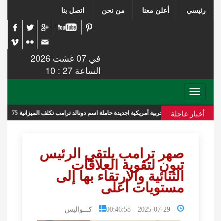
رئيسي
أعلن معنا
من نحن
اتصل بنا
في 07 غشت 2026
الساعة 27 : 10
Toggle
navigation
أخبار عاجلة
سفن حربية أمريكية اجديدة حاملة اسم دونالد ترامب تكلف الميزانية 275 مليار دولار
صهر ترامب يلتقي الرئيس
تبون لتقوية العلاقات
الثنائية والارتقاء بها إلى
مستويات أعلى
2025-07-29 00:46:58
كـــواليس