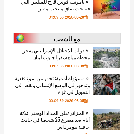
ناموسة قوس قزح للمثليين التي
فضحت نفاق منتخب مصر
2026-06-28 04:09:56
مع الشعب
قوات الاحتلال الإسرائيلي يفجر
محطة مياه شقرا جنوب لبنان
2026-08-08 00:07:35
مسؤولة أممية: تحدر من سوء تغذية
وتدهور في الوضع الإنساني ونقص في
التمويل في غزة
2026-08-05 00:06:39
الجزائر تعلن الحداد الوطني ثلاثة
أيام بعد مصرع 25 شخصا في حادث
حافلة ببومرداس