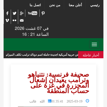
رئيسي
أعلن معنا
من نحن
اتصل بنا
في 07 غشت 2026
الساعة 21 : 16
Toggle
navigation
أخبار عاجلة
سفن حربية أمريكية اجديدة حاملة اسم دونالد ترامب تكلف الميزانية 275 مليار دولار
صحيفة فرنسية: نتنياهو
وترامب يعيدان إشعال
المجزرة في غزة على
حساب المنطقة
2025-03-19 01:35:41
الله غالب