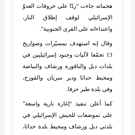
هجماته جاءت “ردّا على خروقات العدوّ
الإسرائيلي لوقف إطلاق النار،
واعتداءاته على القرى الجنوبية”.
وقال إنه استهدف بمسيّرات وصواريخ
13 تجمّعا لآليات وجنود إسرائيليين في
بلدات دبل والناقورة ورشاف والبياضة
ومحيط حداثا ودير سريان والقوزح،
وفي بلدة طير حرفا.
كما أعلن تنفيذ “إغارة نارية واسعة”
على تموضعات للجيش الإسرائيلي في
بلدتي دبل ورشاف ومحيط بلدة حداثا،