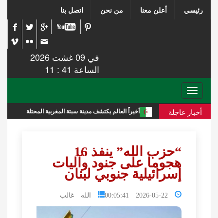
رئيسي
أعلن معنا
من نحن
اتصل بنا
في 09 غشت 2026
الساعة 41 : 11
Toggle
navigation
أخبار عاجلة
رية
أخيراً العالم يكتشف مدينة سبتة المغربية المحتلة
تقرير ا
“حزب الله” ينفذ 16
هجوما على جنود وآليات
إسرائيلية جنوبي لبنان
2026-05-22 00:05:41
الله غالب