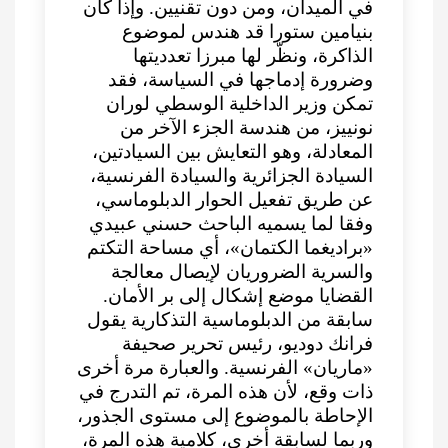
في الميدان، ومن دون تقنيين. وإذا كان
بنيامين ستورا قد هندس لموضوع
الذاكرة، ونظّر لها مبرزا تعدديتها
وضرورة إدماجها في السياسة، فقد
تمكن وزير الداخلية الوسطي لوران
نونييز، من هندسة الجزء الآخر من
المعادلة، وهو التعايش بين السيادتين،
السيادة الجزائرية والسيادة الفرنسية،
عن طريق تفعيل الحوار الدبلوماسي،
وفقا لما يسميه الباحث حسني عبيدي
«براديغما الكتمان»، أي مساحة التكتم
والسرية الضروريان لإيصال معالجة
القضايا موضع إشكال إلى بر الأمان.
سابقة من الدبلوماسية التذكارية يقول
فرانك دوديو، رئيس تحرير صحيفة
«ماريان» الفرنسية. والعبارة مرة أخرى
ذات وقع، لأن هذه المرة، تم التدرج في
الإحاطة بالموضوع إلى مستوى الجذور،
وربما لسابقة أخرى، كلامية هذه المرة،