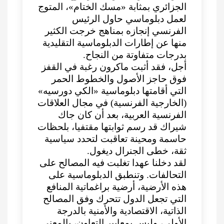
الجزائري بمثابة «مسك الختام»، المتوج
لعمل دبلوماسي حاول الرئيس
الفرنسي إنجازه بمناهج خرجت الكثير
منها عن إطارات الدبلوماسية التقليدية
بدرجات متفاوتة من النجاح.
أجل، فقد أثبت ماكرون رغبة في القفز
فوق حاجز الأصول والخطوط الحمر
التي أقامتها دبلوماسية «الكي دورسيه»
(الخارجية الفرنسية) في مجال العلاقات
الفرنسية العربية، بعد أن كان جاك
شيراك قد رسم ثوابتها مقتفيا، بلحظات
حاسمة ومحينة تعاقبت لتحدد سياسية
ثقة، خطى الجنرال ديغول.
لقد دخلنا عهدا تغلبت فيه المصالح على
التحالفات. وتنطبق الدبلوماسية على
هذه الأرضية، أرضية براغماتية المنافع
التي تجعل الدول تتحرك وفق المصالح
الذاتية، الاقتصادية والأمنية بالدرجة
الأولى، وليس بمعايير التعاون، بالمعنى