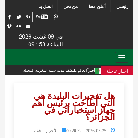
رئيسي
أعلن معنا
من نحن
اتصل بنا
في 09 غشت 2026
الساعة 53 : 09
Toggle
navigation
أخبار عاجلة
أخيراً العالم يكتشف مدينة سبتة المغربية المحتلة
تقرير استخبا
هل تفجيرات البليدة هي
التي أطاحت برئيس أهم
جهاز استخباراتي في
الجزائر؟
2026-05-25 00:20:32
للأحرار فقط