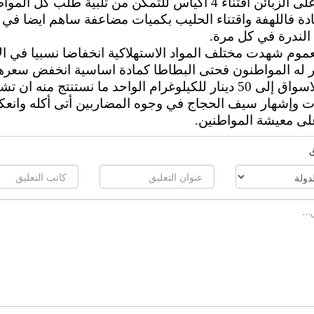
التجار على الزبائن اقتناء 4 اكياس للتمكن من تلبية طلب كل الم
دة فاللهفة واقتناء الحليب بكميات مضاعفة ساهم ايضا في
لندرة في كل مرة.
موم شهدت مختلف المواد الاستهلاكية انخفاضا نسبيا في ال
 له المواطنون فحتى البطاطا كمادة اساسية انخفض سعرها
بعض الاسواق إلى 50 دينار للكيلوغرام الواحد ما نستنتج منه ان ت
ات وإشهار سيف الحجاج في وجوه المضاربين أتى أكله وانع
على معيشة المواطنين.