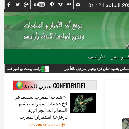
ـــواليس
الأرشيف
 غزة وتتهم إسرائيل بالتأخير
ترامب يبحث مع أمير قطر خفض التصعيد مع إيرا
CONFIDENTIEL سري للغاية
شباب المغرب يسقط في
فخ هجمات سيبرانية تشنها
المخابرات الجزائرية
لزعزعة استقرار المغرب
2026-08-06 00:55:06