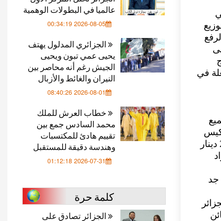
عالميا في البطولات الوهمية
ي
2026-08-05 00:34:19
وزيع
لرفع
الجزائري المدلول يهتف
لى
يحيى عمي تبون ويحيى
ج
الجيش رغم أنه محاصر بين
لة في
النيران والغائط والأزبال
2026-08-01 08:40:26
خطاب العرش للملك
يع
محمد السادس جمع بين
سعر كيس
تقييم هادئ للمكتسبات
من 10 كيلوغرامات 400 دينار وسعر كيس يحوي 5 كيلوغرامات 200 دينار
وهندسة دقيقة للمستقبل
د
2026-07-31 01:12:18
جد
كلمة حرة
زائر
الجزائر تصادق على
ب الزبائن