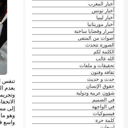
أخبار المغرب
أخبار تونس
أخبار ليبيا
أخبار موريتانيا
أسرار وقضايا ساخنة
أصوات من المنفى
الصورة تتحدث
الكلمة لكم
الله غالب
تحقيقات و ملفات
ثقافة وفنون
حدث و حديث
تنفس ال
حقوق الإنسان
بعدم ا
شؤون عربية ودولية
في الصميم
الانخفا
في الواجهة
فيسبوكيات
وهو ما 
كلمة حرة
واسع في
لسعات