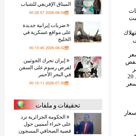
الميثاق الإفريقي للشباب
ت 5 كيلوغرامات
2026-08-04 00:29:57
ختمت
ضربات إيرانية جديدة
على مواقع عسكرية في
هلاك
الخليج
ى
2026-08-02 00:10:45
عر
إيران تحرك الحوثيين
نه ان ينخفض
لفرض رسوم على السفن
ر
في البحر الأحمر
المخابز وعلى رأسها الهلاليات أو الكرواصون التي وصلت إلى حدود 20
2026-07-30 00:10:11
سعر
تحقيقات و ملفات
سعار
الحكومة الجزائرية ترد
على خبراء أمميين حول
قضية الصحافي المسجون
م