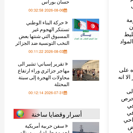
حسان بوراس
2026-08-06 00:32:58
مة
حركة البناء الوطني
بعد أن
تستنكر الهجوم غير
ليط
المسبوق التي شنتها بعض
لمواد
النخب التونسية ضد الجزائر
2026-08-03 00:11:22
تقرير إسباني: تشير الى
مهاجر جزائري وراء ارتفاع
ه على
محاولات الهجرة إلى سبتة
رف الدولة ويحدد سعرها بـ25 دينار الا انه
المحتلة
لى
2026-07-31 00:12:14
تحرص
في
أسرار وقضايا ساخنة
في
احي
سفن حربية أمريكية
عض
اجديدة حاملة اسم دونالد