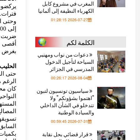
المغرب في مشروع كابل
يركضون 
الكهرباء النظيفة إلى ألمانيا
فترات.
2026-07-27 01:28:15
وحتى ا
ضربت لج
الكلمة لكم
أقصى ال
بغرض خ
دعوات من نواب ومهنيي
السياحة لتأجيل الدخول
الحليب..
المدرسي في الجزائر
حتى ال
2026-08-04 00:26:17
سياسيون تونسيون لتبون
النواح
"اهتموا بشؤونكم" ولا
المستهل
تتدخلو في الشأن الداخلي
المصال
والسيادة الوطنية
تسويقها
2026-07-31 00:59:45
السابق 
قرار قضائي بحل نقابة
بكميات