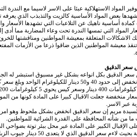
ير المواد الاستهلاكية عبئا على الاسر لاسيما مع الندرة الت
هدها بعض المواد الأساسية كالزيت والتذبذب الذي يعرفه ت
كمادة أساسية ناهيك عن التلاعبات التي تشهدها الأسعار وا
ر المواد التي تمسها الندرة تحت وعاء المضاربة مما أدى إ
 الاشكالات المتعلقة بمعيشة المواطنين ومناقشتها للخرو
نقذ معيشة المواطنين الذين ضاقوا ذرعا من الأزمات المفتع
.
 سعر الدقيق
سعر الدقيق بكل انواعه بشكل غير مسبوق استبشر له الجم
بحيث انخفض إلى حدود 40 و50 دينار للكيلوغرام الواحد وبلغ 
ار منخفضة جعلت الاقبال كبيرا على المادة كونها من الموا
ة عبر الاسر.
لسيدة مريم إن سعر الدقيق انخفض بشكل ملحوظ وهو امر 
ا من شأنه المحافظة على القدرة الشرائية للمواطنين.
لى الإقبال الكبير على المادة عبر محل ببئر توتة بضواحي الج
العاصمة بحيث لاءم سعر الدقيق الذي لا يتعدى 50 دينار جيو