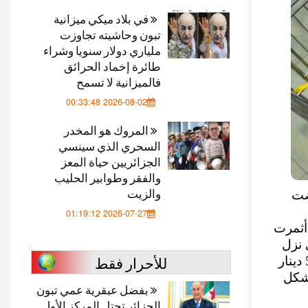
في بلاد ميكي ميزانية
تبون وحاشيته تجاوزت
ملياري دولار سنويا وشراء
طائرة إخماد الحرائق
فالميزانية لا تسمح
2026-08-02 00:33:48
المروك هو المخدر
السحري الذي سينسي
الجزائريين حياة المعز
والفقر وطوابير الحليب
والزيت
ضت
2026-07-27 01:19:12
اءات أثمرت
 نزل
للأحرار فقط
إلى مستويات غير مسبوقة وبلغ سعر الكيلوغرام منه ما بين 40 و50 دينار
بشكل
بفضل عبقرية عمي تبون
الجزائر تحتل المركز الأول