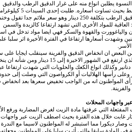
لنسوة يطلبن انواع منه على غرار الدقيق الرطب والدقيق
المتوسط بحيث تساوت أسعاره. طلبت إحدى السيدا
من الدقيق الرطب بتكلفة 250 دينار وهو سعر ملائم جدا تقول و
 العاقبة للمواد الأخرى التي تشهد ارتفاعا كالزبدة والسمن
ن والياغوورت والقهوة والسكر فهي ايضا مواد تدخل في است
ين وشهدت أسعارها ارتفاعا في الفترة الأخيرة اثر سلبا عل
الأسر.
ن البعض ان انخفاض الدقيق والفرينة سينقلب ايجابا على س
الخبز الذي ارتفع في الشهور الاخيرة إلى 15 دينار ومن شأ
إلى 10 دنانير وكذلك انواع الكعك والحلويات التي شهدت ارتفاعا عب
ورأى المواطنون انه من الواجب تخفيض سعرها بعد انخفاض 
والفرينة.
عبر واجهات المحلات
 المفتعلة التي عرفتها مادة الزيت لغرض المضاربة ورفع الأ
كار غابت خلال هذه الفترة بحيث اصطف الزيت عبر واجهات
 وصار ديكورا مما استبشر له المواطنون لاسيما مع الندرة
 في المادة سابقا والتي أثرت سلبا على المواطنين وجعلته