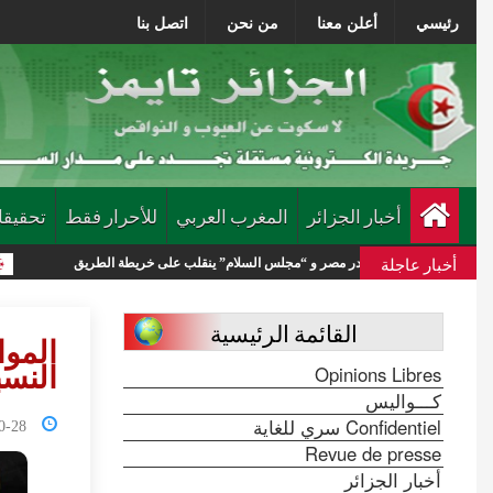
رئيسي
أعلن معنا
من نحن
اتصل بنا
أخبار الجزائر
المغرب العربي
للأحرار فقط
تحقيقا
أخبار عاجلة
” يغادر مصر و “مجلس السلام” ينقلب على خريطة الطريق
الجيش السوري ي
القائمة الرئيسية
الموا
Opinions Libres
النسب
كـــواليس
Confidentiel سري للغاية
2:51:28
Revue de presse
أخبار الجزائر