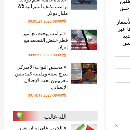
واطنين
ترامب تكلف الميزانية 275
 خلق
مليار دولار
2026-08-06 00:05:24
أسعار
 عبر
ترامب يبحث مع أمير
شديد
قطر خفض التصعيد مع
كس
إيران
2026-08-05 00:05:03
مجلس النواب الأميركي
يدرج سبتة ومليلية كمدينتين
مغربيتين تحت الإحتلال
الإسباني
2026-08-04 00:14:48
الله غالب
الحرب على إيران تعزز