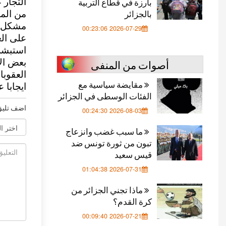
بارزة في قطاع التربية
بالجزائر
من الما
مشكل ا
2026-07-29 00:23:06
على الع
استبشر
أصوات من المنفى
العقوب
مقايضة سياسية مع
ايجابا 
الفئات الوسطى في الجزائر
اضف تليق
2026-08-03 00:24:30
ما سبب غضب وانزعاج
تبون من ثورة تونس ضد
قيس سعيد
2026-07-31 01:04:38
ماذا تجني الجزائر من
كرة القدم؟
2026-07-21 00:09:40