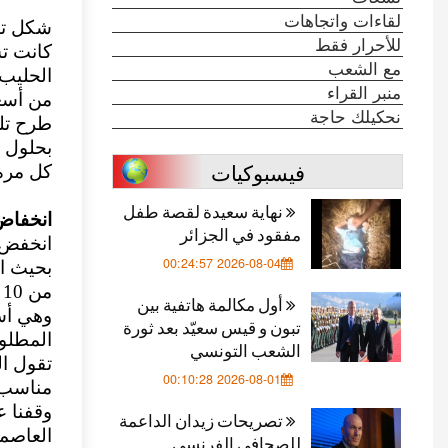
لقاءات واتجاهات
شكل توف
للأحرار فقط
كانت تش
مع الشعب
الحليب 
منبر القراء
من أسعا
نحكيلك حاجة
طرح تلك
بحلول ت
فيسبوكيات
كل مرة
نهاية سعيدة لقصة طفل
انخفاض
مفقود في الجزائر
انخفض 
2026-08-04 00:24:57
أول مكالمة هاتفية بين
وهي أسع
تبون و قيس سعيّد بعد ثورة
المطلوب
الشعب التونسي
تقول ا
2026-08-01 00:10:28
مناسب م
وقفنا ع
تصريحات زيدان الداعمة
للصحافي الفرنسي