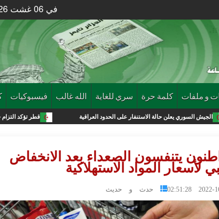
في 06 غشت 2026 الساعة 24 : 01
ت و ملفات
كلمة حرة
سري للغاية
الله غالب
فيسبوكيات
ك
علن حالة الاستنفار على الحدود العراقية
قطر تؤكد التزام حماس بتنفيذ اتفاق
طنون يتنفسون الصعداء بعد الانخفاض
ي لأسعار المواد الاستهلاكية
2022-10-28 0
حدث و حديث