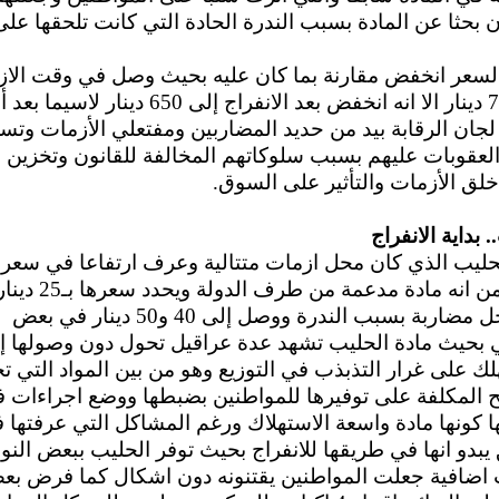
بحثا عن المادة بسبب الندرة الحادة التي كانت تلحقها على
لسعر انخفض مقارنة بما كان عليه بحيث وصل في وقت الاز
إلى 700 دينار الا انه انخفض بعد الانفراج إلى 650 دينار لاسيما 
ان الرقابة بيد من حديد المضاربين ومفتعلي الأزمات وتس
عقوبات عليهم بسبب سلوكاتهم المخالفة للقانون وتخزين ا
لق الأزمات والتأثير على السوق.
 بداية الانفراج
حليب الذي كان محل ازمات متتالية وعرف ارتفاعا في سعر
الرغم من انه مادة مدعمة من ط
كان محل مضاربة بسبب الندرة ووصل إلى 40 و50 دينار في بعض
ي بحيث مادة الحليب تشهد عدة عراقيل تحول دون وصولها إ
ك على غرار التذبذب في التوزيع وهو من بين المواد التي 
ح المكلفة على توفيرها للمواطنين بضبطها ووضع اجراءات 
 كونها مادة واسعة الاستهلاك ورغم المشاكل التي عرفتها 
يبدو انها في طريقها للانفراج بحيث توفر الحليب ببعض النو
 اضافية جعلت المواطنين يقتنونه دون اشكال كما فرض ب