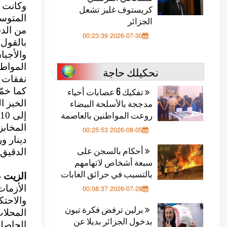
وكانت ا
كريستوف غليز تشعل
الجزائر
2026-07-30 00:23:39
بالقول:
والأجبا
المواطن
نحكيلك حاجة
نفقات 
تفكيك 6 عصابات أحياء
كما خمّ
مدججة بالأسلحة البيضاء
روعت المواطنين بالعاصمة
2026-08-05 00:25:53
دينار 
أحكام بالسجن على
الدقيق 
سبعة أشخاص لاتهامهم
بالتسبب في حرائق الغابات
الزيت 
الأزمات
2026-07-28 00:08:37
والاحت
برلين ترفض فكرة تبون
المحلات
بدخول الجزائر بديلا عن
الحاصلة