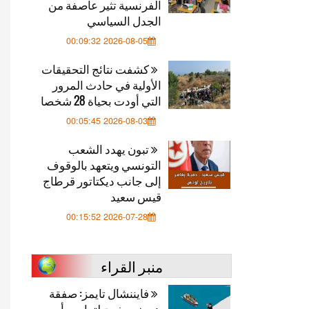
الفرنسية تثير عاصفة من
الجدل السياسي
2026-08-05 00:09:32
كشفت نتائج التحقيقات
الأولية في حادث المرور
التي أودت بحياة 28 شخصا
2026-08-03 00:05:45
تبون يهدد الشعب
التونسي ويتعهد بالوقوف
إلى جانب ديكتاتور قرطاج
قيس سعيد
2026-07-28 00:15:52
منبر القراء
فايننشال تايمز: صفقة
هرمز.. مخرج لترامب أم