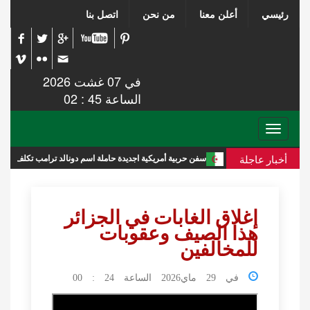
رئيسي
أعلن معنا
من نحن
اتصل بنا
في 07 غشت 2026
الساعة 45 : 02
Toggle
navigation
أخبار عاجلة
ديدة
سفن حربية أمريكية اجديدة حاملة اسم دونالد ترامب تكلف الميزانية 275 مليار دولار
إغلاق الغابات في الجزائر
هذا الصيف وعقوبات
للمخالفين
في 29 ماي2026 الساعة 24 : 00