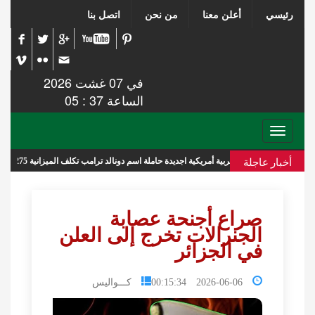
رئيسي
أعلن معنا
من نحن
اتصل بنا
في 07 غشت 2026
الساعة 37 : 05
Toggle
navigation
أخبار عاجلة
سفن حربية أمريكية اجديدة حاملة اسم دونالد ترامب تكلف الميزانية 275 مليار دولار
صراع أجنحة عصابة
الجنرالات تخرج إلى العلن
في الجزائر
2026-06-06 00:15:34
كـــواليس