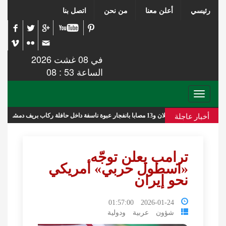
رئيسي
أعلن معنا
من نحن
اتصل بنا
في 08 غشت 2026
الساعة 53 : 08
Toggle
navigation
أخبار عاجلة
قتيلان و13 مصابا بانفجار عبوة ناسفة داخل حافلة ركاب بريف دمشق
ترامب يعلن توجّه
«اسطول حربي» أمريكي
نحو إيران
2026-01-24 01:57:00
شؤون عربية ودولية