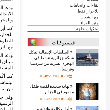
لقاءات واتجاهات
ودعا ال
للأحرار فقط
الابتدا
مع الشعب
والمحر
منبر القراء
نحكيلك حاجة
كما أبر
للجدارة
التطوعي
فيسبوكيات
مع التر
السلطات الإيطالية تفكك
ودعا ال
شبكة جزائرية تنشط في
ميثاق ا
الهجرة السرية بين سردينيا
المستقب
وفرنسا
2026-08-08 00:42:26
كما أكّ
ليتماش
نهاية سعيدة لقصة طفل
من تنمي
مفقود في الجزائر
وفي جان
2026-08-04 00:24:57
الرقمية
أول مكالمة هاتفية بين
إلى الإ