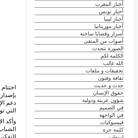
أخبار المغرب
أخبار تونس
أخبار ليبيا
أخبار موريتانيا
أسرار وقضايا ساخنة
أصوات من المنفى
الصورة تتحدث
الكلمة لكم
الله غالب
تحقيقات و ملفات
ثقافة وفنون
حدث و حديث
اختتام 
حقوق الإنسان
بإصدار 
شؤون عربية ودولية
دعم الإ
في الصميم
التي تو
في الواجهة
وأكد ال
فيسبوكيات
كلمة حرة
الشباب 
لسعات
التفكير