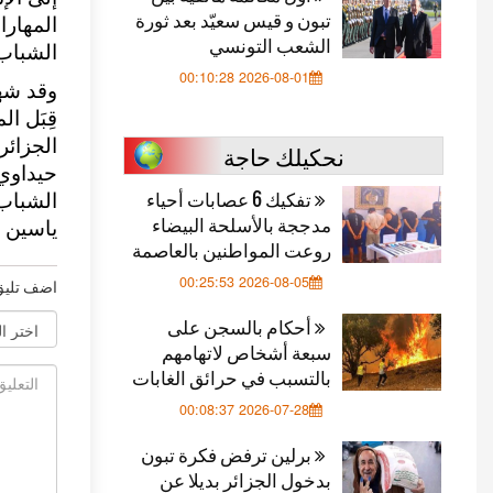
تبون و قيس سعيّد بعد ثورة
المهارا
الشعب التونسي
الشباب 
2026-08-01 00:10:28
وقد شهد
قِبَل ا
الجزائ
نحكيلك حاجة
حيداوي،
تفكيك 6 عصابات أحياء
الشباب 
مدججة بالأسلحة البيضاء
ياسين م
روعت المواطنين بالعاصمة
2026-08-05 00:25:53
اضف تليق
أحكام بالسجن على
سبعة أشخاص لاتهامهم
بالتسبب في حرائق الغابات
2026-07-28 00:08:37
برلين ترفض فكرة تبون
بدخول الجزائر بديلا عن