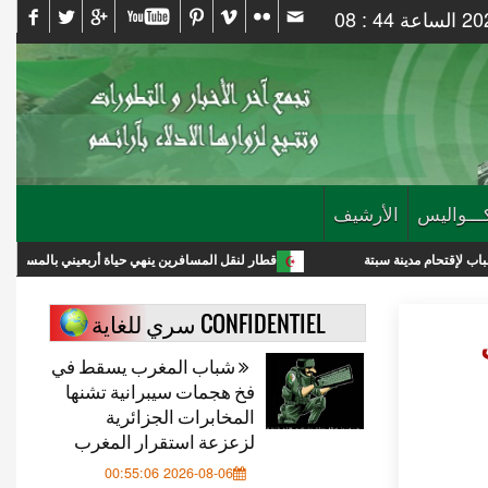
ـــواليس
الأرشيف
 سبتة
قطار لنقل المسافرين ينهي حياة أربعيني بالمسيلة
بتك
CONFIDENTIEL سري للغاية
شباب المغرب يسقط في
فخ هجمات سيبرانية تشنها
المخابرات الجزائرية
لزعزعة استقرار المغرب
2026-08-06 00:55:06