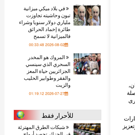
في بلاد ميكي ميزانية
تبون وحاشيته تجاوزت
ملياري دولار سنويا وشراء
طائرة إخماد الحرائق
فالميزانية لا تسمح
2026-08-02 00:33:48
المروك هو المخدر
السحري الذي سينسي
الجزائريين حياة المعز
والفقر وطوابير الحليب
والزيت
ن،
صلة
2026-07-27 01:19:12
رى
للأحرار فقط
ارات
تعزيز
شبكات الطرق المهترئة
في الجزائر تحصد أرواح