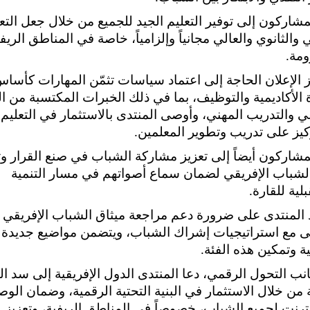
مشاركون إلى توفير التعليم الجيد للجميع من خلال جعل التع
ئي والثانوي والعالي مجانياً وإلزامياً، خاصة في المناطق الريف
ومة.
ز الإعلان الحاجة إلى اعتماد سياسات تثمّن المهارات كأسا
 الأكاديمية والتوظيف، بما في ذلك الخبرات المكتسبة من ا
 والتدريب المهني، وأوصى المنتدى بالاستثمار في التعليم ا
كيز على تدريب وتطوير المعلمين.
مشاركون أيضاً إلى تعزيز مشاركة الشباب في صنع القرار و
لشباب الإفريقي لضمان سماع أصواتهم في مسار التنمية
لية للقارة.
د المنتدى على ضرورة دعم مراجعة ميثاق الشباب الإفريقي
ى مع استراتيجيات إشراك الشباب، ويتضمن مواضيع جديدة ت
ة وتمكين هذه الفئة.
ب التحول الرقمي، دعا المنتدى الدول الإفريقية إلى سد ا
 من خلال الاستثمار في البنية التحتية الرقمية، وضمان الو
نترنت لجميع الشباب، خصوصاً في المناطق الريفية، وتعزيز