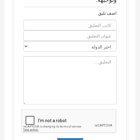
اضف تليق