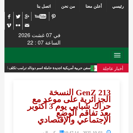
رئيسي
أعلن معنا
من نحن
اتصل بنا
في 07 غشت 2026
الساعة 07 : 22
Toggle
navigation
أخبار عاجلة
ة
سفن حربية أمريكية اجديدة حاملة اسم دونالد ترامب تكلف الميزانية 275 مليار دولار
GenZ 213 النسخة
الجزائرية على موعد مع
حراك شبابي يوم 3 أكتوبر
بعد تفاقم الوضع
الإجتماعي والإقتصادي
2025-10-03 10:47:14
كـــواليس