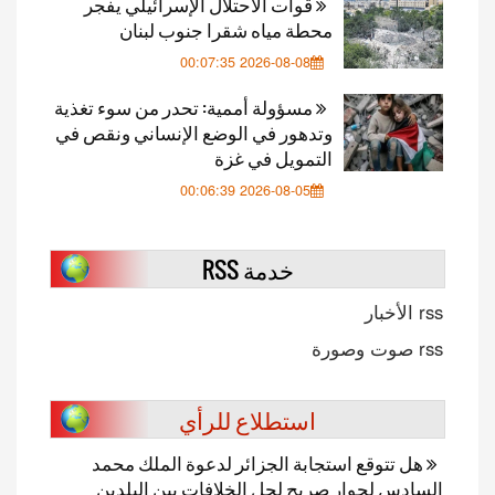
قوات الاحتلال الإسرائيلي يفجر
محطة مياه شقرا جنوب لبنان
2026-08-08 00:07:35
مسؤولة أممية: تحدر من سوء تغذية
وتدهور في الوضع الإنساني ونقص في
التمويل في غزة
2026-08-05 00:06:39
خدمة RSS
rss الأخبار
rss صوت وصورة
استطلاع للرأي
هل تتوقع استجابة الجزائر لدعوة الملك محمد
السادس لحوار صريح لحل الخلافات بين البلدين