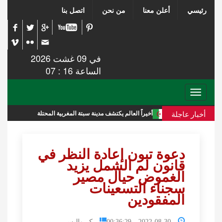
رئيسي
أعلن معنا
من نحن
اتصل بنا
في 09 غشت 2026
الساعة 16 : 07
Toggle
navigation
أخبار عاجلة
أخيراً العالم يكتشف مدينة سبتة المغربية المحتلة
تقرير استخبا
دعوة تبون إعادة النظر في
قانون لم الشمل يزيد
الغموض حيال مصير
سجناء التسعينات
المفقودين
2022-08-30 00:36:29
كـــواليس