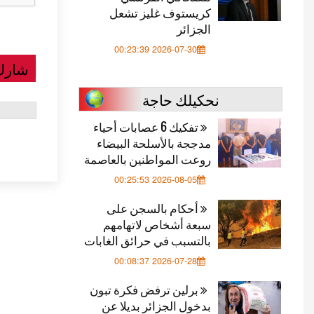
كريستوف غليز تشعل
الجزائر
2026-07-30 00:23:39
شارك
نحكيلك حاجة
تفكيك 6 عصابات أحياء
مدججة بالأسلحة البيضاء
روعت المواطنين بالعاصمة
2026-08-05 00:25:53
أحكام بالسجن على
سبعة أشخاص لاتهامهم
بالتسبب في حرائق الغابات
2026-07-28 00:08:37
برلين ترفض فكرة تبون
بدخول الجزائر بديلا عن