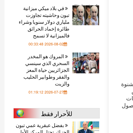
في بلاد ميكي ميزانية
تبون وحاشيته تجاوزت
ملياري دولار سنويا وشراء
طائرة إخماد الحرائق
فالميزانية لا تسمح
2026-08-02 00:33:48
المروك هو المخدر
السحري الذي سينسي
الجزائريين حياة المعز
والفقر وطوابير الحليب
والزيت
 غابات جبل شنوة
2026-07-27 01:19:12
ات
وصول
للأحرار فقط
بفضل عبقرية عمي تبون
الجزائر تحتل المركز الأول