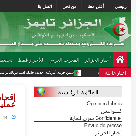
رئيسي
أعلن معنا
من نحن
اتصل بنا
أخبار الجزائر
المغرب العربي
للأحرار فقط
تحقيقا
أخبار عاجلة
كية جديدة
سفن حربية أمريكية اجديدة حاملة اسم دونالد ترامب تكلف الميزانية 275 مليار دولار
القائمة الرئيسية
إقحا
Opinions Libres
عمليا
كـــواليس
Confidentiel سري للغاية
2:29:49
Revue de presse
أخبار الجزائر