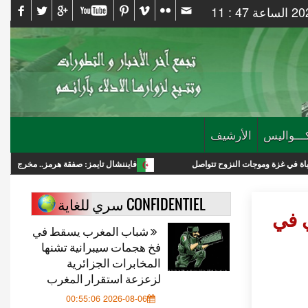
ـــواليس
الأرشيف
جات النزوح تتواصل
فايننشال تايمز: صفقة هرمز.. مخرج لترامب أم انتصار است
CONFIDENTIEL سري للغاية
 في
شباب المغرب يسقط في
فخ هجمات سيبرانية تشنها
المخابرات الجزائرية
لزعزعة استقرار المغرب
2026-08-06 00:55:06