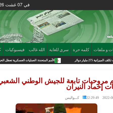
في 07 غشت 2026 الساعة 47 : 11
ت و ملفات
كلمة حرة
سري للغاية
الله غالب
فيسبوكيات
ك
الأمم المتحدة: العمليات العسكرية تعطل الحياة في غزة ومو
م مروحيات تابعة للجيش الوطني الشعبي
ت إخماد النيران
2022-08-14 2
كـــواليس