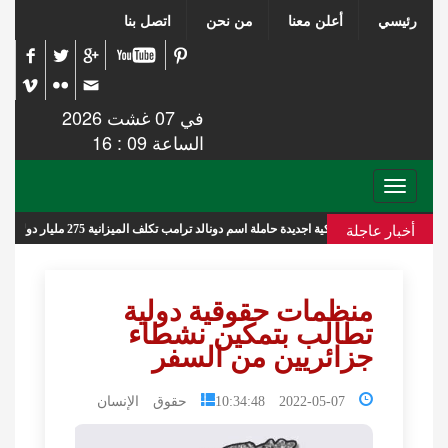
رئيسي
أعلن معنا
من نحن
اتصل بنا
في 07 غشت 2026
الساعة 09 : 16
Toggle
navigation
أخبار عاجلة
حربية أمريكية اجديدة حاملة اسم دونالد ترامب تكلف الميزانية 275 مليار دولار
منظمات حقوقية دولية
تطالب بتمكين نشطاء
جزائريين من السفر
2022-05-07 10:34:48
حقوق الإنسان