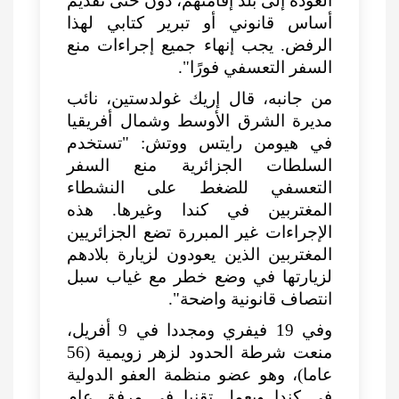
العودة إلى بلد إقامتهم، دون حتى تقديم
أساس قانوني أو تبرير كتابي لهذا
الرفض. يجب إنهاء جميع إجراءات منع
السفر التعسفي فورًا".
من جانبه، قال إريك غولدستين، نائب
مديرة الشرق الأوسط وشمال أفريقيا
في هيومن رايتس ووتش: "تستخدم
السلطات الجزائرية منع السفر
التعسفي للضغط على النشطاء
المغتربين في كندا وغيرها. هذه
الإجراءات غير المبررة تضع الجزائريين
المغتربين الذين يعودون لزيارة بلادهم
لزيارتها في وضع خطر مع غياب سبل
انتصاف قانونية واضحة".
وفي 19 فيفري ومجددا في 9 أفريل،
منعت شرطة الحدود لزهر زويمية (56
عاما)، وهو عضو منظمة العفو الدولية
في كندا ويعمل تقنيا في مرفق عام