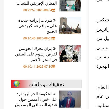
الميثاق الإفريقي للشباب
2026-08-04 00:29:57
ضربات إيرانية جديدة
وكالة فرونتيكس
على مواقع عسكرية في
ين جزائريين
الخليج
ليل من
2026-08-02 00:10:45
يق المسمى
إيران تحرك الحوثيين
لفرض رسوم على السفن
ة بين
في البحر الأحمر
الهجرة
2026-07-30 00:10:11
تحقيقات و ملفات
هذا العام:
الحكومة الجزائرية ترد
من عام
على خبراء أمميين حول
قضية الصحافي المسجون
إسبانية.