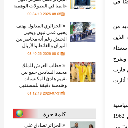
ًا في
عالميا في البطولات الوهمية
2026-08-05 00:34:19
الجزائري المدلول يهتف
يد من
يحيى عمي تبون ويحيى
 الذين
الجيش رغم أنه محاصر بين
النيران والغائط والأزبال
سعداء
2026-08-01 08:40:26
مبر الماضي، وبفرح
خطاب العرش للملك
 قارب
محمد السادس جمع بين
تقييم هادئ للمكتسبات
 أثارت
وهندسة دقيقة للمستقبل
2026-07-31 01:12:18
ياسية
كلمة حرة
والإعلامية بين باريس والجزائر، لم تتوقف منذ الاستقلال في عام 1962
الجزائر تصادق على
قة” من