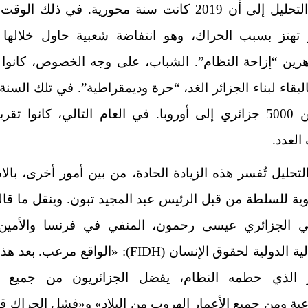
ولفت التحليل إلى أن 2019 كانت سنة محورية. في ذلك ال
ر تهتز بسبب الحراك، وهو انتفاضة شعبية حاول خلالها م
هرين “إزاحة النظام”. الشباب، على وجه الخصوص، كانوا 
البقاء لبناء الجزائر الغد، “حرة وديمقراطية”. في تلك السنة
أكثر من 5000 جزائري إلى أوروبا. في العام التالي، كانوا تقريب
العدد.
تحليل تُفسر هذه الزيادة الحادة، من بين أمور أخرى، بالا
ة للسلطة من قبل الرئيس عبد المجيد تبون. وينقل ما قال
ي الجزائري عيسى رحمون، المنفي في فرنسا والأمين 
للفيدرالية الدولية لحقوق الإنسان (FIDH): «الواقع مرعب.
ير الذي حطمه النظام، يفضل الجزائريون من جميع ا
عية ومن جميع الأعمار الهروب من البلاد» و«فشل الحراك 