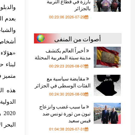
بارزة في قطاع التربية
والدبل
بالجزائر
2026-07-29 00:23:06
بعدم ال
والشباب
أصوات من المنفى
أشخاص 
أخيراً العالم يكتشف
«هؤلاء 
مدينة سبتة المغربية المحتلة
لبناء ح
2026-08-07 00:29:23
متميز 
مقايضة سياسية مع
الفئات الوسطى في الجزائر
هذه ال
2026-08-03 00:24:30
ما سبب غضب وانزعاج
تبون من ثورة تونس ضد
قيس سعيد
البحر ا
2026-07-31 01:04:38