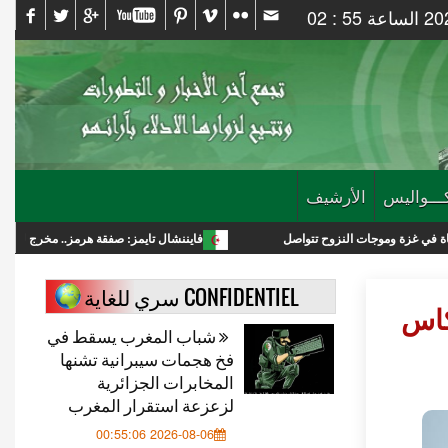
ـــواليس
الأرشيف
 النزوح تتواصل
فايننشال تايمز: صفقة هرمز.. مخرج لترامب أم انتصار استرات
CONFIDENTIEL سري للغاية
كاس
شباب المغرب يسقط في
فخ هجمات سيبرانية تشنها
المخابرات الجزائرية
لزعزعة استقرار المغرب
2026-08-06 00:55:06