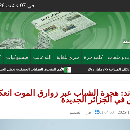
في 07 غشت 2026 الساعة 55 : 02
ت و ملفات
كلمة حرة
سري للغاية
الله غالب
فيسبوكيات
ك
الأمم المتحدة: العمليات العسكرية تعطل الحياة في غزة وموجات
ند: هجرة الشباب عبر زوارق الموت انع
 في الجزائر الجديدة
2025-11-30 0
في الصميم