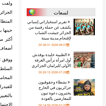
لسعات
الجزائ
تقرير استخباراتي إسباني
المتظا
يكشف عن حملة رقمية من
حينها ب
الجزائر جيشت الشباب
لإقتحام مدينة سبتة
2026-08-07 00:38:31
أضعاف 
الطبيبة خليدة بوفدش
أول امرأة ترأس الغرفة
ووفق ال
الأولى للبرلمان الجزائري
السلطوي
2026-07-29 00:26:13
المحام
نشطاء وحقوقيون
جزائريون في الخارج
يختبرون دعوة تبون
بالتغي
للمعارضين بالعودة
الاجتما
2026-07-25 00:14:59