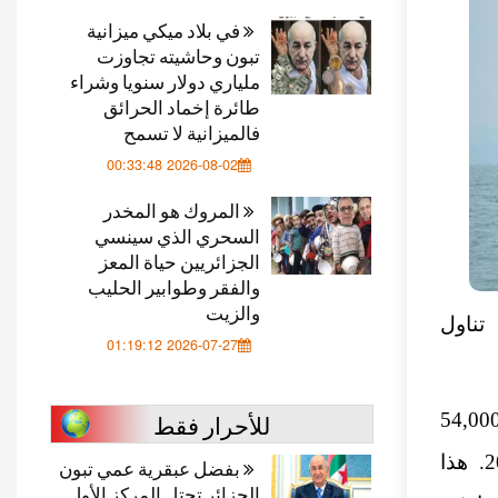
في بلاد ميكي ميزانية
تبون وحاشيته تجاوزت
ملياري دولار سنويا وشراء
طائرة إخماد الحرائق
فالميزانية لا تسمح
2026-08-02 00:33:48
المروك هو المخدر
السحري الذي سينسي
الجزائريين حياة المعز
والفقر وطوابير الحليب
والزيت
ناول
2026-07-27 01:19:12
للأحرار فقط
 أنه وفقًا للمنظمة الدولية للهجرة، فقد هاجر أكثر من 54,000
جزائري إلى أوروبا، وخاصةً إلى فرنسا، بين عامي 2020 و2024. هذا
بفضل عبقرية عمي تبون
الجزائر تحتل المركز الأول