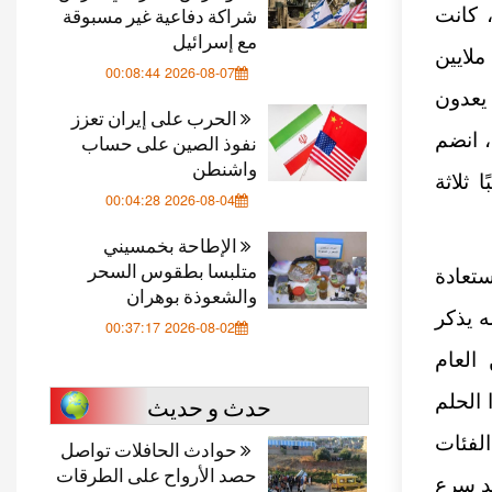
شراكة دفاعية غير مسبوقة
وقت، كانت
مع إسرائيل
لايين
2026-08-07 00:08:44
يعدون
الحرب على إيران تعزز
، انضم
نفوذ الصين على حساب
واشنطن
ًا ثلاثة
2026-08-04 00:04:28
الإطاحة بخمسيني
متلبسا بطقوس السحر
ستعادة
والشعوذة بوهران
ه يذكر
2026-08-02 00:37:17
العام
حدث و حديث
 بعد هذا الحلم
لفئات
حوادث الحافلات تواصل
حصد الأرواح على الطرقات
قد سرع