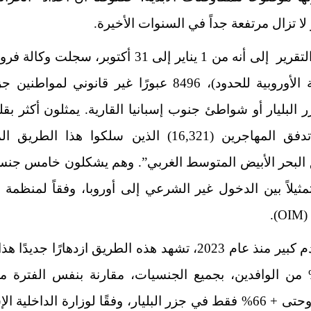
 لا تزال مرتفعة جداً في السنوات الأخيرة.
وأشار التقرير إلى أنه من 1 يناير إلى 31 أكتوبر، سجلت 
(الوكالة الأوروبية للحدود)، 8496 عبورًا غير قانوني لمواطن
 البليار أو
شواطئ جنوب إسبانيا القارية
. يمثلون أكثر بق
نصف تدفق المهاجرين (16,321) الذين سلكوا هذا الطر
البحر الأبيض المتوسط الغربي”. وهم يشكلون خامس جنسي
تمثيلاً بين الدخول غير الشرعي إلى أوروبا، وفقاً لمنظمة 
).
في تقدم كبير منذ عام 2023، تشهد هذه الطريق ازدهارًا جديدًا 
27% من الوافدين، بجميع الجنسيات، مقارنة بنفس الفترة 
2024، وحتى + 66% فقط في جزر البليار، وفقًا لوزارة الداخلية ال