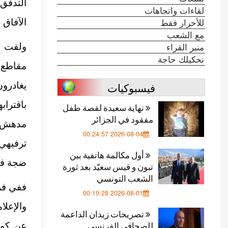
التدفق
لقاءات واتجاهات
للأحرار فقط
الآفاق 
مع الشعب
منبر القراء
ولفت ا
نحكيلك حاجة
مقاطع ا
فيسبوكيات
يغادرو
نهاية سعيدة لقصة طفل
مفقود في الجزائر
مدهش
2026-08-04 00:24:57
ترفيهي 
أول مكالمة هاتفية بين
ضجة في 
تبون و قيس سعيّد بعد ثورة
الشعب التونسي
ففي فر
2026-08-01 00:10:28
تصريحات زيدان الداعمة
للصحافي الفرنسي
عن كونه