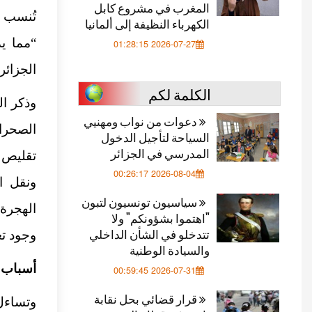
المغرب في مشروع كابل
تُنسب ف
الكهرباء النظيفة إلى ألمانيا
“مما ي
2026-07-27 01:28:15
الجزائر”
الكلمة لكم
وذكر ال
دعوات من نواب ومهنيي
السياحة لتأجيل الدخول
المدرسي في الجزائر
تقليص 
2026-08-04 00:26:17
ونقل ا
سياسيون تونسيون لتبون
الهجرة
"اهتموا بشؤونكم" ولا
تتدخلو في الشأن الداخلي
وجود تع
والسيادة الوطنية
أسباب ا
2026-07-31 00:59:45
قرار قضائي بحل نقابة
وتساءل 