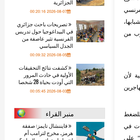
الجزائرية
لفرنسي
2026-08-07 00:20:16
ن شبابها،
تصريحات باحث جزائري
في البيداغوجيا حول تدريس
 إلى 24 عامًا) يقترب من
الفرنسية تثير عاصفة من
الجدل السياسي
2026-08-05 00:09:32
كشفت نتائج التحقيقات
الأولية في حادث المرور
ة لأن
التي أودت بحياة 28 شخصا
 ليشي، 80% من المهاجرين
2026-08-03 00:05:45
منبر القراء
 للضغط
فايننشال تايمز: صفقة
دت في
هرمز.. مخرج لترامب أم
ية” على
انتصار استراتيجي لإيران؟