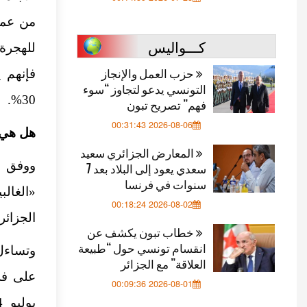
من عملي
كـــواليس
حزب العمل والإنجاز
التونسي يدعو لتجاوز “سوء
30%.
فهم” تصريح تبون
2026-08-06 00:31:43
هل هي 
المعارض الجزائري سعيد
ووفق ا
سعدي يعود إلى البلاد بعد 7
سنوات في فرنسا
2026-08-02 00:18:24
الجزائر
خطاب تبون يكشف عن
انقسام تونسي حول “طبيعة
وتساءل 
العلاقة” مع الجزائر
على فر
2026-08-01 00:09:36