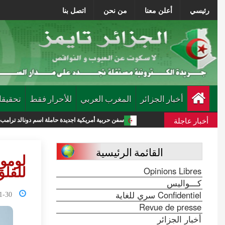
رئيسي
أعلن معنا
من نحن
اتصل بنا
أخبار الجزائر
المغرب العربي
للأحرار فقط
تحقيقا
أخبار عاجلة
 جديدة
سفن حربية أمريكية اجديدة حاملة اسم دونالد ترامب تكلف الميزانية 275 مليار دولار
القائمة الرئيسية
لومو
Opinions Libres
للقلق
كـــواليس
Confidentiel سري للغاية
1:04:53
Revue de presse
أخبار الجزائر