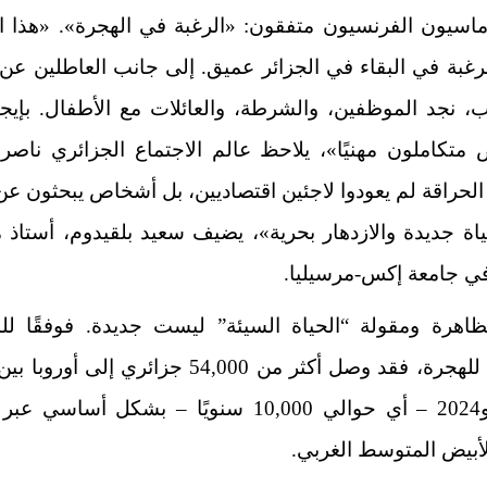
وماسيون الفرنسيون متفقون: «الرغبة في الهجرة». «هذا ا
رغبة في البقاء في الجزائر عميق. إلى جانب العاطلين عن
، نجد الموظفين، والشرطة، والعائلات مع الأطفال. بإيج
متكاملون مهنيًا»، يلاحظ عالم الاجتماع الجزائري ناصر 
الحراقة لم يعودوا لاجئين اقتصاديين، بل أشخاص يبحثون ع
ياة جديدة والازدهار بحرية»، يضيف سعيد بلقيدوم، أستاذ
في جامعة إكس-مرسيليا.
ظاهرة ومقولة “الحياة السيئة” ليست جديدة. فوفقًا لل
الدولية للهجرة، فقد وصل أكثر من 54,000 جزائري إلى أ
2020 و2024 – أي حوالي 10,000 سنويًا – بشكل أساس
لأبيض المتوسط الغربي.