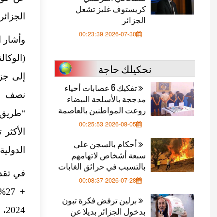
كريستوف غليز تشعل
الجزائر
الجزائر
2026-07-30 00:23:39
نحكيلك حاجة
إلى جزر
تفكيك 6 عصابات أحياء
مدججة بالأسلحة البيضاء
روعت المواطنين بالعاصمة
“طريق 
2026-08-05 00:25:53
الأكثر 
أحكام بالسجن على
الدولية (OIM
سبعة أشخاص لاتهامهم
بالتسبب في حرائق الغابات
2026-07-28 00:08:37
+ 
برلين ترفض فكرة تبون
بدخول الجزائر بديلا عن