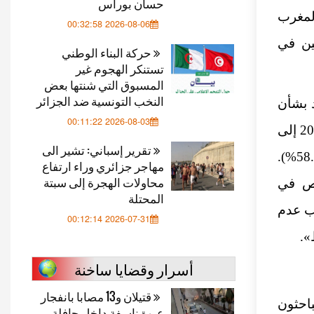
حسان بوراس
المغرب
2026-08-06 00:32:58
ين في
حركة البناء الوطني
تستنكر الهجوم غير
المسبوق التي شنتها بعض
النخب التونسية ضد الجزائر
د بشأن
2026-08-03 00:11:22
الصحراء الغربية، أدت الاتفاقيات الموقعة بين البلدين في فبراير 2023 إلى
تقرير إسباني: تشير الى
(− 58.6%).
مهاجر جزائري وراء ارتفاع
محاولات الهجرة إلى سبتة
صص في
المحتلة
ب عدم
2026-07-31 00:12:14
».
أسرار وقضايا ساخنة
قتيلان و13 مصابا بانفجار
باحثون
عبوة ناسفة داخل حافلة