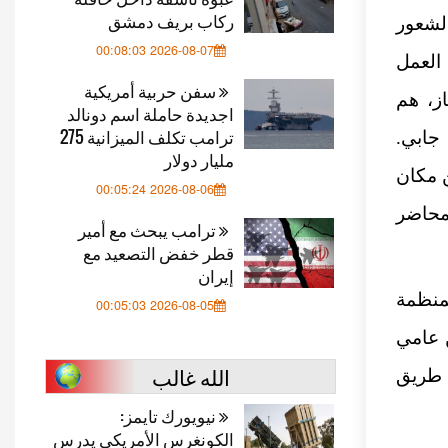
ركاب بريف دمشق
لشعور
2026-08-07 00:08:03
 العمل
سفن حربية أمريكية
از، هم
اجديدة حاملة اسم دونالد
ترامب تكلف الميزانية 275
جابي.
مليار دولار
ن مكان
2026-08-06 00:05:24
 محاضر
ترامب يبحث مع أمير
قطر خفض التصعيد مع
إيران
منظمة
2026-08-05 00:05:03
وروبا بين عامي
الله غالب
ي عبر طريق
نيويورك تايمز:
الكونغرس الأمريكي يدرس