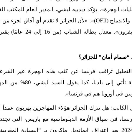
ات الهجرة»، يؤكد ديدييه ليشي، المدير العام للمكتب ا
للهجرة والاندماج (OFII)». «لأن الجزائر لا تقدم أي آفاق لجزء م
فإنهم يفرون». معدل بطالة الشباب (من 16
“صمام أمان” للجزائر؟
لتحليل تراقب فرنسا عن كثب هذه الهجرة غير الشرعي
«الغالبية تأتي إلى بلدنا، كما يقول السيد
يين في أوروبا هم في فرنسا».
الكاتب: هل تترك الجزائر هؤلاء المهاجرين يهربون عمداً
نسا، في سياق الأزمة الدبلوماسية مع باريس، التي تجد
يوليو 2024 بعد اعتراف إيمانويل ماكرون بـ “السيادة المغرب