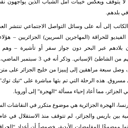
 لا يتوقف ويعكس خيبات أمل الشباب الذين يواجهون نقص
في بلدهم.
لكاتب إلى أنه على وسائل التواصل الاجتماعي تنتشر العد
لفيديو للحراقة (المهاجرين السريين) الجزائريين – هؤلاء
ن بلادهم عبر البحر دون جواز سفر أو تأشيرة – وهم 
باقترابهم من الشاطئ الإسباني. وذكر أنه في 3 سبت
،
وصل سبعة مراهقين إلى إيبيزا من خليج الجزائر
على متن
مسروق. هذه الرحلة التي تم بثها مباشرة على “تيك توك”
الجزائر، مما أعاد إحياء مسألة “الهجرة” إلى أوروبا.
نسا، الهجرة الجزائرية هي موضوع متكرر في النقاشات الس
ا موضوعًا للمفاوضات الأبدية، خصوصاً أن أعداد “الحرا