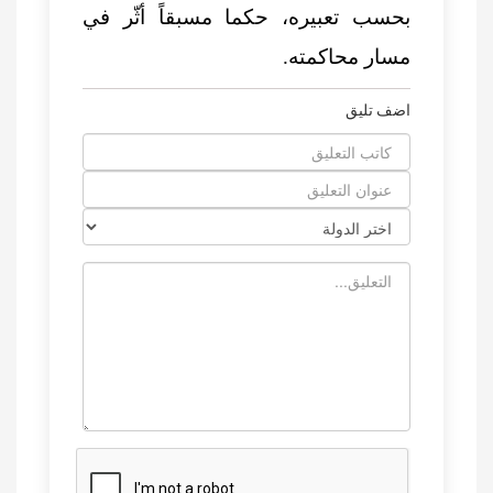
بحسب تعبيره، حكما مسبقاً أثّر في
مسار محاكمته.
اضف تليق