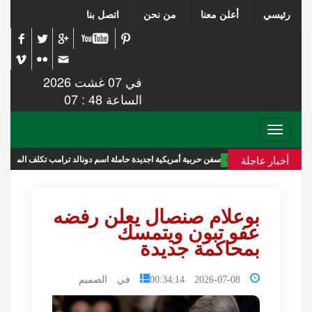
رئيسي
أعلن معنا
من نحن
اتصل بنا
في 07 غشت 2026
الساعة 48 : 07
Toggle
navigation
أخبار عاجلة
سفن حربية أمريكية اجديدة حاملة اسم دونالد ترامب تكلف الميزانية 275 مليار دولار
بوعلام صنصال يعلن رفضه
عفو تبون ويتمسك
بمحاكمة جديدة
2026-07-08 00:34:14
في الصميم