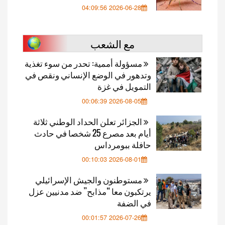
2026-06-28 04:09:56
مع الشعب
مسؤولة أممية: تحدر من سوء تغذية
وتدهور في الوضع الإنساني ونقص في
التمويل في غزة
2026-08-05 00:06:39
الجزائر تعلن الحداد الوطني ثلاثة
أيام بعد مصرع 25 شخصا في حادث
حافلة ببومرداس
2026-08-01 00:10:03
مستوطنون والجيش الإسرائيلي
يرتكبون معا “مذابح” ضد مدنيين عزل
في الضفة
2026-07-26 00:01:57