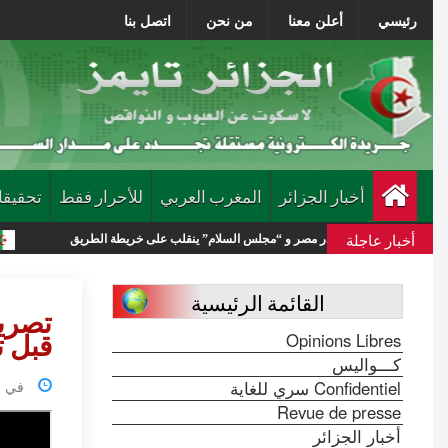
رئيسي
أعلن معنا
من نحن
اتصل بنا
أخبار الجزائر
المغرب العربي
للأحرار فقط
تحقيقا
أخبار عاجلة
س” يغادر مصر و “مجلس السلام” ينقلب على خريطة الطريق
الجيش السوري ي
القائمة الرئيسية
تصريح
قبل ت
Opinions Libres
كـــواليس
Confidentiel سري للغاية
في 05 ينيو2026 الساعة 
Revue de presse
أخبار الجزائر