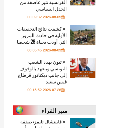
الفرنسية تثير عاصفة من
الجدل السياسي
2026-08-05 00:09:32
كشفت نتائج التحقيقات
الأولية في حادث المرور
التي أودت بحياة 28 شخصا
2026-08-03 00:05:45
تبون يهدد الشعب
التونسي ويتعهد بالوقوف
إلى جانب ديكتاتور قرطاج
قيس سعيد
2026-07-28 00:15:52
منبر القراء
فايننشال تايمز: صفقة
هرمز.. مخرج لترامب أم