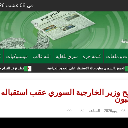
في 06 غشت 2026 الساعة 02 : 21
ت و ملفات
كلمة حرة
سري للغاية
الله غالب
فيسبوكيات
ك
علن حالة الاستنفار على الحدود العراقية
قطر تؤكد التزام حماس بتنفيذ اتفاق
 وزير الخارجية السوري عقب استقباله
بون
32 : 00