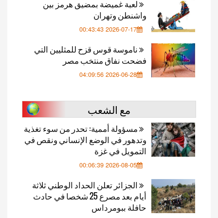
لعبة غميضة بمضيق هرمز بين
واشنطن وتهران
2026-07-17 00:43:43
ناموسة قوس قزح للمثليين التي
فضحت نفاق منتخب مصر
2026-06-28 04:09:56
مع الشعب
مسؤولة أممية: تحدر من سوء تغذية
وتدهور في الوضع الإنساني ونقص في
التمويل في غزة
2026-08-05 00:06:39
الجزائر تعلن الحداد الوطني ثلاثة
أيام بعد مصرع 25 شخصا في حادث
حافلة ببومرداس