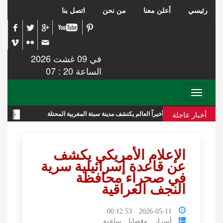
رئيسي
أعلن معنا
من نحن
اتصل بنا
في 09 غشت 2026
الساعة 20 : 07
Toggle
navigation
أخبار عاجلة
أخيراً العالم يكتشف مدينة سبتة المغربية المحتلة
تقرير استخباراتي إ
الإعلام الأمريكي يكشف
عن قاعدة إسرائيلية سرية
في صحراء محافظة
النجف العراقية
2026-05-11 00:12:53
أسرار وقضايا ساخنة