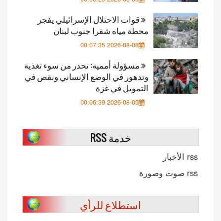
قوات الاحتلال الإسرائيلي يفجر
محطة مياه شقرا جنوب لبنان
2026-08-08 00:07:35
مسؤولة أممية: تحدر من سوء تغذية
وتدهور في الوضع الإنساني ونقص في
التمويل في غزة
2026-08-05 00:06:39
خدمة RSS
rss الأخبار
rss صوت وصورة
استطلاع للرأي