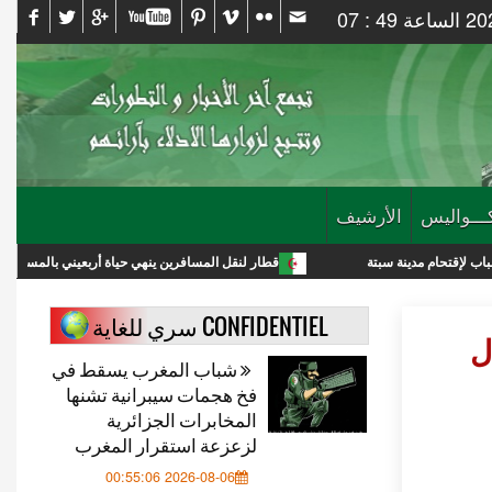
ـــواليس
الأرشيف
 سبتة
قطار لنقل المسافرين ينهي حياة أربعيني بالمسيلة
بتك
CONFIDENTIEL سري للغاية
ل
شباب المغرب يسقط في
فخ هجمات سيبرانية تشنها
المخابرات الجزائرية
لزعزعة استقرار المغرب
2026-08-06 00:55:06