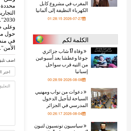
المغرب في مشروع كابل
محددة م
الكهرباء النظيفة إلى ألمانيا
2026-07-27 01:28:15
2030".
وعلى صع
حول مل
الكلمة لكم
في منط
الأمن".
وفاة 17 شاب جزائري
جوعا وعطشا بعد أسبوعين
اضف تليق
من التيه قرب سواحل
إسبانيا
2026-08-08 00:28:59
دعوات من نواب ومهنيي
السياحة لتأجيل الدخول
المدرسي في الجزائر
2026-08-04 00:26:17
سياسيون تونسيون لتبون