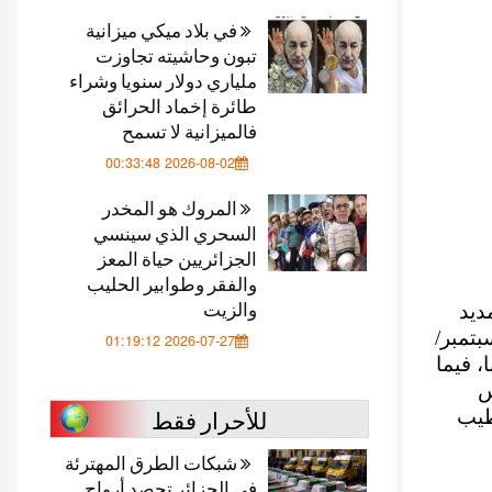
في بلاد ميكي ميزانية
تبون وحاشيته تجاوزت
ملياري دولار سنويا وشراء
طائرة إخماد الحرائق
فالميزانية لا تسمح
2026-08-02 00:33:48
المروك هو المخدر
السحري الذي سينسي
الجزائريين حياة المعز
والفقر وطوابير الحليب
والزيت
ديد
بتمبر/
2026-07-27 01:19:12
ا، فيما
س
للأحرار فقط
طيب
شبكات الطرق المهترئة
في الجزائر تحصد أرواح