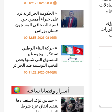
2026-08-09 00:12:17
بادلات
أفق عام
الحكومة الجزائرية ترد
على خبراء أمميين حول
رؤى
قضية الصحافي المسجون
طورات
حسان بوراس
ب
2026-08-06 00:32:58
حركة البناء الوطني
تستنكر الهجوم غير
المسبوق التي شنتها بعض
النخب التونسية ضد الجزائر
2026-08-03 00:11:22
أسرار وقضايا ساخنة
حماس تؤكد استعدادها
لتنفيذ اتفاق غزة شرط
التزام إسرائيل به