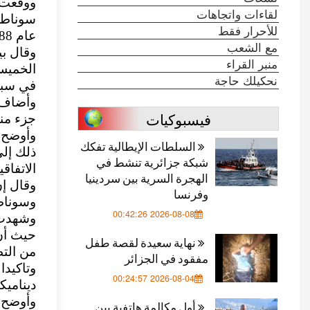
ووقعت ش
لقاءات واتجاهات
سوناطرا
للأحرار فقط
عام 1988، ويجري تمديده بانتظام منذ ذلك الحين.
مع الشعب
وقال بي
منبر القراء
الخميس 
نحكيلك حاجة
في سبتمبر/أيلول 27
وأضاف أ
فيسبوكيات
جزء منه
السلطات الإيطالية تفكك
شبكة جزائرية تنشط في
الاتفاق
الهجرة السرية بين سردينيا
وقال إن
وفرنسا
وسوناطر
2026-08-08 00:42:26
وشهدت ا
حيث أن 
نهاية سعيدة لقصة طفل
من التط
مفقود في الجزائر
وتاكيدا
2026-08-04 00:24:57
ديناميكي
وأوضح 
أول مكالمة هاتفية بين