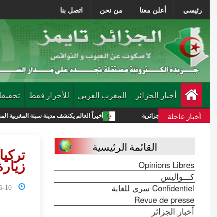
رئيسي
أعلن معنا
من نحن
اتصل بنا
أخبار الجزائر
المغرب العربي
للأحرار فقط
تحقيقا
أخبار عاجلة
ات الجزائرية
أخيراً العالم يكتشف مدينة سبتة المغربية المحتلة
القائمة الرئيسية
تركيا
Opinions Libres
زيارة
كـــواليس
Confidentiel سري للغاية
0:23:03
Revue de presse
أخبار الجزائر