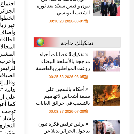
اجتماع 
تبون و قيس سعيّد بعد ثورة
الجزائر
الشعب التونسي
الخطوا
2026-08-01 00:10:28
عبر زيا
وأضاف 
الطاقات
نحكيلك حاجة
المجالا
تفكيك 6 عصابات أحياء
المشتر
مدججة بالأسلحة البيضاء
وأعرب، 
روعت المواطنين بالعاصمة
للرئيس 
الضيافة
2026-08-05 00:25:53
وقال إ
أحكام بالسجن على
هامة "ت
سبعة أشخاص لاتهامهم
على إر
بالتسبب في حرائق الغابات
كما أعر
توجت با
2026-07-28 00:08:37
وأشاد "
برلين ترفض فكرة تبون
التجاري
بدخول الجزائر بديلا عن
وثمّن "