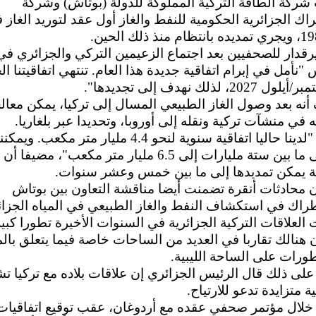
ركة الطاقة التركية المملوكة للدولة (بوتاش) وشركة
ك الجزائرية الحكومية للنفط والغاز أول عقد لتوريد الغاز 
رقدار للصحفيين بعد اجتماع الزعيمين التركي والجزائري في
"نأمل في إبرام اتفاقية جديدة هذا العام. تنتهي اتفاقيتنا الح
20، لذلك نهدف إلى تجديدها".
نه بعد وصول الغاز الطبيعي المسال إلى تركيا، يمكن معال
 في ‌منشآت تركية ونقله إلى أوروبا، وتحديدا عبر بلغاريا.
وأوضح "لدينا حاليا اتفاقية ‌سنوية لنحو 4.4 مليار متر مكعب
ذلك إلى ما بين ستة مليارات إلى ‌6.5 مليار متر مكعب"، مضيفا
ية يمكن تمديدها إلى ما بين خمس وعشر سنوات.
 محادثات أنقرة تضمنت أيضا مناقشة التعاون بين بوتاش
اك في استكشاف النفط والغاز الطبيعي في المياه الجزائر
لعلاقات التركية الجزائرية في السنوات الأخيرة تطورا كبير
هنالك تقاربا في العديد من الساحات خاصة فيما يتعلق با
ورات على الساحة الليبية.
 على ذلك قال الرئيس الجزائري إن علاقات بلاده مع تركيا ت
ة متزايدة تدعو للارتياح.
خلال مؤتمر صحفي عقده مع أردوغان، عقب توقيع اتفاقيات