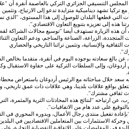
المجلس التنسيقي الجزائري التركي بالعاصمة أنقرة أن "عل
 مع تركيا تشهد ديناميكية متزايدة تدعو إلى الارتياح، وتثمين
ت التي قطعها البلدان للوصول إلى هذا المستوى، "الذي ن
رتنا هذه إلى تعزيزه بتنويع التعاون الاقتصادي".
أن هذه الزيارة تستهدف أيضا "توسيع مجالات الشراكة لق
 المتجددة، الزراعة، الصناعة والمناجم، ودعم التعاون الثنا
ت الثقافية والإنسانية، وتثمين تراثنا التاريخي والحضاري
ك".
عن بالغ سعادته بوجوده اليوم في أنقرة، متقدما بخالص ال
أردوغان، وإلى السلطات التركية على حفاوة الاستقبال وك
.
نه سعد خلال مباحثاته مع الرئيس أردوغان باستعراض محطا
تعلق بواقع علاقات بلدينا، وهي علاقات ذات عمق تاريخي، و
ث ثقافي مشترك".
ب، عن ارتياحه "لنتائج هذه المحادثات الثرية والمثمرة، التي
لتوقيع على عدد هام من الاتفاقيات".
بإعادة تفعيل منتدى رجال الأعمال، وبدوره المحوري في الت
 وحركة الاستثمارات بين المتعاملين الاقتصاديين في البلدين
البدء في المفاوضات على الاتفاقية التفضيلية للتجارة، على 