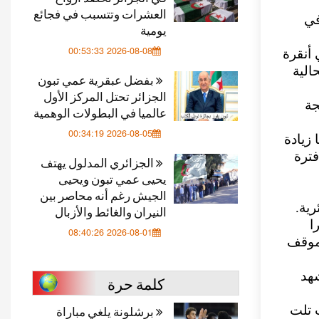
العشرات وتتسبب في فجائع
في
يومية
2026-08-08 00:53:33
 أنقرة
الية
بفضل عبقرية عمي تبون
الجزائر تحتل المركز الأول
جة
عالميا في البطولات الوهمية
2026-08-05 00:34:19
. ويمكننا زيادة
 أن فترة
الجزائري المدلول يهتف
يحيى عمي تبون ويحيى
الجيش رغم أنه محاصر بين
ية.
النيران والغائط والأزبال
ا
2026-08-01 08:40:26
لموقف
شهد
كلمة حرة
برشلونة يلغي مباراة
 تلت