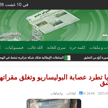
في 10 غشت 2026 الساعة 32 : 06
ت و ملفات
كلمة حرة
سري للغاية
الله غالب
فيسبوكيات
ك
عليق
السلطات الإيطالية تفكك شبكة جزائرية تنشط في الهجرة السرية بين سر
 تطرد عصابة البوليساريو وتغلق مقراته
ق
2025-05-28 0
لقاءات واتجاهات