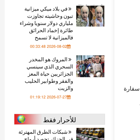
في بلاد ميكي ميزانية
تبون وحاشيته تجاوزت
ملياري دولار سنويا وشراء
طائرة إخماد الحرائق
فالميزانية لا تسمح
2026-08-02 00:33:48
المروك هو المخدر
السحري الذي سينسي
الجزائريين حياة المعز
والفقر وطوابير الحليب
والزيت
 سفارة
2026-07-27 01:19:12
للأحرار فقط
شبكات الطرق المهترئة
في الجزائر تحصد أرواح