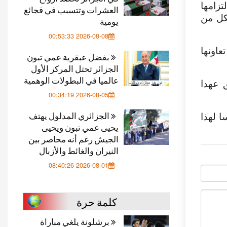
زامها
العشرات وتتسبب في فجائع
شكل من
يومية
2026-08-08 00:53:33
اونها
بفضل عبقرية عمي تبون
الجزائر تحتل المركز الأول
عالميا في البطولات الوهمية
 عهدا
2026-08-05 00:34:19
الجزائري المدلول يهتف
 لهذا
يحيى عمي تبون ويحيى
الجيش رغم أنه محاصر بين
النيران والغائط والأزبال
2026-08-01 08:40:26
كلمة حرة
برشلونة يلغي مباراة