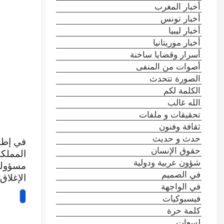
أخبار المغرب
أخبار تونس
أخبار ليبيا
أخبار موريتانيا
أسرار وقضايا ساخنة
أصوات من المنفى
الصورة تتحدث
الكلمة لكم
الله غالب
تحقيقات و ملفات
ثقافة وفنون
حدث و حديث
في إطار
حقوق الإنسان
المملكة
شؤون عربية ودولية
مسؤولين
في الصميم
الإغلاق
في الواجهة
فيسبوكيات
كلمة حرة
لسعات