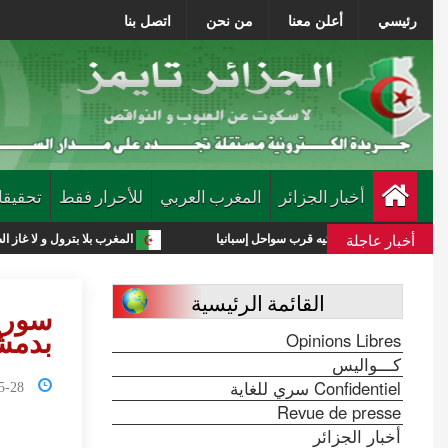
رئيسي
أعلن معنا
من نحن
اتصل بنا
أخبار الجزائر
المغرب العربي
للأحرار فقط
تحقيقا
أخبار عاجلة
المغرب بلا بترول و لا غاز الصورة أبلغ من الت
القائمة الرئيسية
سوريا
Opinions Libres
بدمش
كـــواليس
Confidentiel سري للغاية
1:24:04
Revue de presse
أخبار الجزائر