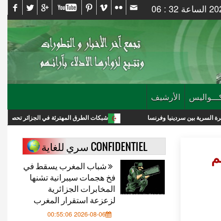
ـــواليس
الأرشيف
دينيا وفرنسا
شبكات الطرق المهترئة في الجزائر تحصد أرواح العشرات وتتس
CONFIDENTIEL سري للغاية
م
شباب المغرب يسقط في
فخ هجمات سيبرانية تشنها
المخابرات الجزائرية
لزعزعة استقرار المغرب
2026-08-06 00:55:06