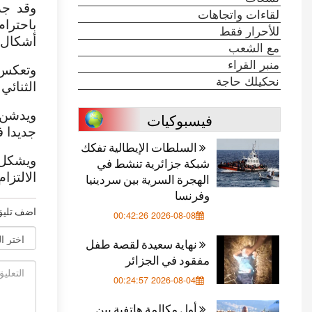
وقد جد
لقاءات واتجاهات
باحترام
للأحرار فقط
أشكال ا
مع الشعب
منبر القراء
وتعكس 
نحكيلك حاجة
الثنائي
ويدشن 
فيسبوكيات
جديدا ف
السلطات الإيطالية تفكك
ويشكل 
شبكة جزائرية تنشط في
الهجرة السرية بين سردينيا
الالتزا
وفرنسا
اضف تليق
2026-08-08 00:42:26
نهاية سعيدة لقصة طفل
مفقود في الجزائر
2026-08-04 00:24:57
أول مكالمة هاتفية بين