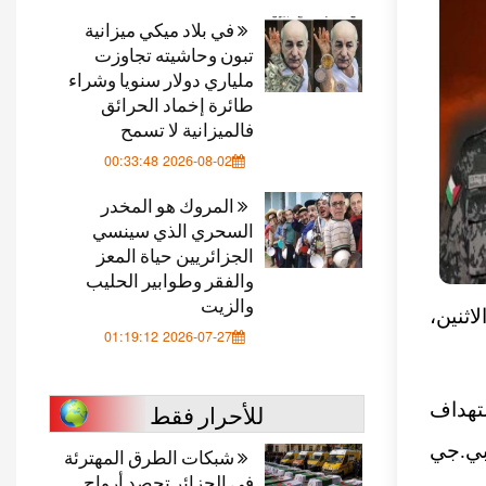
في بلاد ميكي ميزانية
تبون وحاشيته تجاوزت
ملياري دولار سنويا وشراء
طائرة إخماد الحرائق
فالميزانية لا تسمح
2026-08-02 00:33:48
المروك هو المخدر
السحري الذي سينسي
الجزائريين حياة المعز
والفقر وطوابير الحليب
والزيت
اثنين،
2026-07-27 01:19:12
للأحرار فقط
ستهداف
بي.جي
شبكات الطرق المهترئة
في الجزائر تحصد أرواح