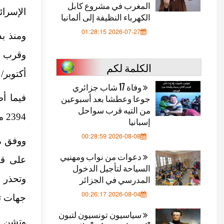
المغرب في مشروع كابل
الإسرائ
الكهرباء النظيفة إلى ألمانيا
2026-07-27 01:28:15
الكلمة لكم
أكتوبر/ ت
وفاة 17 شاب جزائري
جوعا وعطشا بعد أسبوعين
من التيه قرب سواحل
2394 منذ تاريخ اجتياح القطاع.
إسبانيا
2026-08-08 00:28:59
ووفق مر
دعوات من نواب ومهنيي
على قط
السياحة لتأجيل الدخول
المدرسي في الجزائر
وتحذر م
2026-08-04 00:26:17
جهات تخ
سياسيون تونسيون لتبون