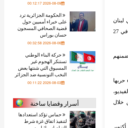
2026-08-09 00:12:17
الحكومة الجزائرية ترد
 وفي لبنان
على خبراء أمميين حول
قضية الصحافي المسجون
وقرب حدودها، من بينهم 368 منذ بداية الاجتياح البري لقطاع غزة في 27
حسان بوراس
2026-08-06 00:32:58
حركة البناء الوطني
ن ضمنهم
تستنكر الهجوم غير
المسبوق التي شنتها بعض
النخب التونسية ضد الجزائر
 حربها
2026-08-03 00:11:22
يديو،
أسرار وقضايا ساخنة
ن خلال
حماس تؤكد استعدادها
لتنفيذ اتفاق غزة شرط
تشن إسرائيل بدعم أمريكي حرب إبادة جماعة على غزة منذ 7 أكتوبر
التزام إسرائيل به