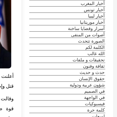
أخبار المغرب
أخبار تونس
أخبار ليبيا
أخبار موريتانيا
أسرار وقضايا ساخنة
أصوات من المنفى
الصورة تتحدث
الكلمة لكم
الله غالب
تحقيقات و ملفات
ثقافة وفنون
حدث و حديث
أعلنت ك
حقوق الإنسان
شؤون عربية ودولية
قتل وإ
في الصميم
في الواجهة
وقالت ا
فيسبوكيات
قوة صه
كلمة حرة
لسعات