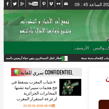
ـــواليس
الأرشيف
 سبتة
قطار لنقل المسافرين ينهي حياة أربعيني بالمسيلة
بتك
CONFIDENTIEL سري للغاية
ن
شباب المغرب يسقط في
فخ هجمات سيبرانية تشنها
المخابرات الجزائرية
لزعزعة استقرار المغرب
2026-08-06 00:55:06