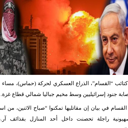
تائب “القسام”، الذراع العسكري لحركة (حماس)، مساء ال
صابة
جنود إسرائيليين
وسط مخيم جباليا شمالي قطاع غزة.
لقسام في بيان إن مقاتليها تمكنوا “صباح الاثنين، من ا
يونية راجلة تحصنت داخل أحد المنازل بقذائف آر.