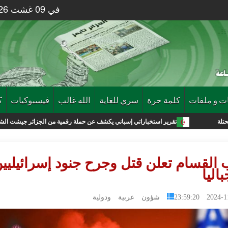
في 09 غشت 2026 الساعة 45 : 09
ت و ملفات
كلمة حرة
سري للغاية
الله غالب
فيسبوكيات
ك
تقرير استخباراتي إسباني يكشف عن حملة رقمية من الجزائر جيشت الشباب لإقتحام مدينة
 القسام تعلن قتل وجرح جنود إسرائيليي
اليا
2024-11-04 2
شؤون عربية ودولية