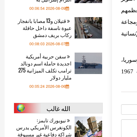
2026-08-09 00:06:54
ن، معظمهم
قتيلان و13 مصابا بانفجار
ائل ومجاعة
عبوة ناسفة داخل حافلة
سانية
ركاب بريف دمشق
2026-08-07 00:08:03
سفن حربية أمريكية
وريا،
اجديدة حاملة اسم دونالد
ترامب تكلف الميزانية 275
وترفض قيام دولة فلسطينية مستقلة على حدود ما قبل حرب 1967
مليار دولار
2026-08-06 00:05:24
الله غالب
نيويورك تايمز:
الكونغرس الأمريكي يدرس
شراكة دفاعية غير مسبوقة