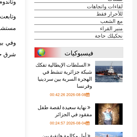
وتاندوم
لقاءات واتجاهات
للأحرار فقط
وتابعت
مع الشعب
منبر القراء
مستشفى
نحكيلك حاجة
وفي بيا
فيسبوكيات
شرق حي
السلطات الإيطالية تفكك
شبكة جزائرية تنشط في
الهجرة السرية بين سردينيا
وفرنسا
2026-08-08 00:42:26
نهاية سعيدة لقصة طفل
مفقود في الجزائر
2026-08-04 00:24:57
أول مكالمة هاتفية بين