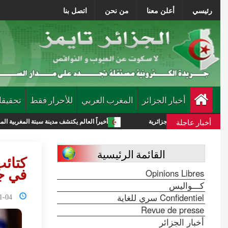
رئيسي
أعلن معنا
من نحن
اتصل بنا
أخبار الجزائر
المغرب العربي
للأحرار فقط
تحقيقا
أخبار عاجلة
قات الجزائرية
أخيراً العالم يكتشف مدينة سبتة المغربية المحتلة
القائمة الرئيسية
كتائب
Opinions Libres
في جب
كـــواليس
Confidentiel سري للغاية
3:59:20
Revue de presse
أخبار الجزائر