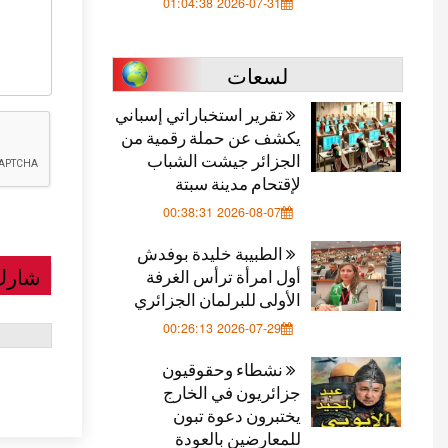
2026-07-31 01:04:38
لسعات
تقرير استخباراتي إسباني
يكشف عن حملة رقمية من
الجزائر جيشت الشباب
لإقتحام مدينة سبتة
2026-08-07 00:38:31
الطبيبة خليدة بوفدش
شارك
أول امرأة ترأس الغرفة
الأولى للبرلمان الجزائري
2026-07-29 00:26:13
نشطاء وحقوقيون
جزائريون في الخارج
يختبرون دعوة تبون
للمعارضين بالعودة