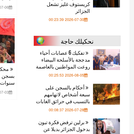
كريستوف غليز تشعل
 00:24:10
الجزائر
2026-07-30 00:23:39
نحكيلك حاجة
تفكيك 6 عصابات أحياء
مدججة بالأسلحة البيضاء
روعت المواطنين بالعاصمة
محكمة
بسجن ال
2026-08-05 00:25:53
سنوات
أحكام بالسجن على
 00:08:34
سبعة أشخاص لاتهامهم
بالتسبب في حرائق الغابات
2026-07-28 00:08:37
برلين ترفض فكرة تبون
بدخول الجزائر بديلا عن