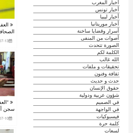
أخبار المغرب
أخبار تونس
أخبار ليبيا
أخبار موريتانيا
العفو
أسرار وقضايا ساخنة
الصحافي
أصوات من المنفى
 00:03:59
الصورة تتحدث
الكلمة لكم
الله غالب
تحقيقات و ملفات
ثقافة وفنون
حدث و حديث
حقوق الإنسان
شؤون عربية ودولية
في الصميم
“العف
سجن أمي
في الواجهة
فيسبوكيات
 00:38:05
كلمة حرة
لسعات