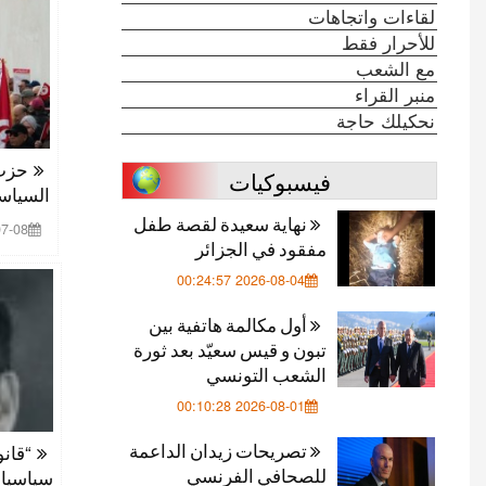
لقاءات واتجاهات
للأحرار فقط
مع الشعب
منبر القراء
نحكيلك حاجة
حزب 
فيسبوكيات
السياس
نهاية سعيدة لقصة طفل
00:23:14
مفقود في الجزائر
2026-08-04 00:24:57
أول مكالمة هاتفية بين
تبون و قيس سعيّد بعد ثورة
الشعب التونسي
2026-08-01 00:10:28
تصريحات زيدان الداعمة
“قانو
للصحافي الفرنسي
سياسيا