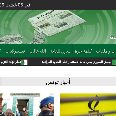
في 06 غشت 2026 الساعة 48 : 14
ت و ملفات
كلمة حرة
سري للغاية
الله غالب
فيسبوكيات
ك
ن حالة الاستنفار على الحدود العراقية
قطر تؤكد التزام حماس بتنفيذ اتفاق غ
أخبار تونس