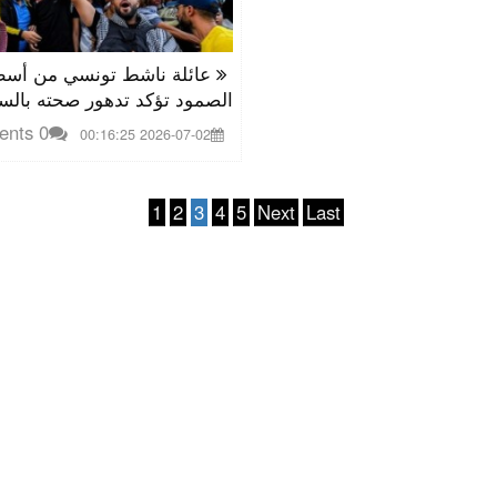
عائلة ناشط تونسي من أس
الصمود تؤكد تدهور صحته بال
0 Comments
2026-07-02 00:16:25
1
2
3
4
5
Next
Last