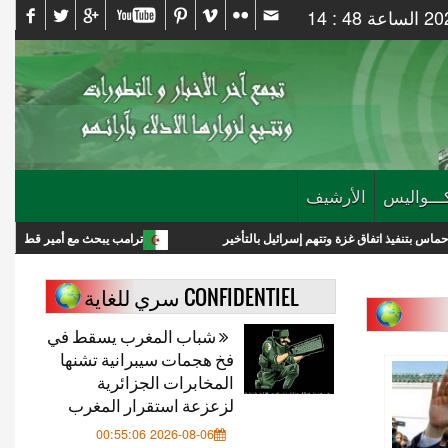
ـــواليس
الأرشيف
زة وتتهم إسرائيل بالتأخير
ترامب يبحث مع أمير قطر خفض التصعيد مع إيران
CONFIDENTIEL سري للغاية
شباب المغرب يسقط في
فخ هجمات سيبرانية تشنها
المخابرات الجزائرية
لزعزعة استقرار المغرب
2026-08-06 00:55:06