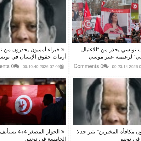
تونسي يحذر من “الاغتيال
خبراء أمميون يحذرون من تف
ي” لزعيمته عبير موسي
أزمات حقوق الإنسان في تون
0 Comments
0 Comments
2026-07-09 00:10:40
2026-07-08 
ن مكافأة المخبرين” يثير جدلا
الحوار المصغر 4+4
 في تونس
الخامسة في تونس