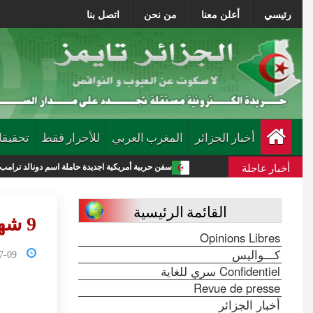
رئيسي
أعلن معنا
من نحن
اتصل بنا
أخبار الجزائر
المغرب العربي
للأحرار فقط
تحقيقا
أخبار عاجلة
ة جديدة
سفن حربية أمريكية اجديدة حاملة اسم دونالد ترامب تكلف الميزانية 275 مليار دولار
القائمة الرئيسية
9 شهداء في غارات إسرائيلية على قطاع غزة
Opinions Libres
كـــواليس
0:06:21
Confidentiel سري للغاية
Revue de presse
أخبار الجزائر