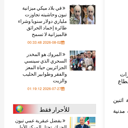
في بلاد ميكي ميزانية
تبون وحاشيته تجاوزت
ملياري دولار سنويا وشراء
طائرة إخماد الحرائق
فالميزانية لا تسمح
2026-08-02 00:33:48
المروك هو المخدر
السحري الذي سينسي
الجزائريين حياة المعز
والفقر وطوابير الحليب
رات
والزيت
قطاع
2026-07-27 01:19:12
اثنين
للأحرار فقط
مدنية
بفضل عبقرية عمي تبون
الجزائر تحتل المركز الأول