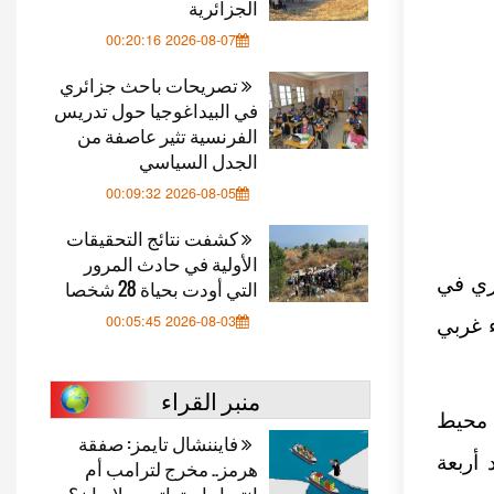
الجزائرية
2026-08-07 00:20:16
تصريحات باحث جزائري
في البيداغوجيا حول تدريس
الفرنسية تثير عاصفة من
الجدل السياسي
2026-08-05 00:09:32
كشفت نتائج التحقيقات
الأولية في حادث المرور
ري في
التي أودت بحياة 28 شخصا
2026-08-03 00:05:45
ء غربي
منبر القراء
محيط
فايننشال تايمز: صفقة
أربعة
هرمز.. مخرج لترامب أم
انتصار استراتيجي لإيران؟