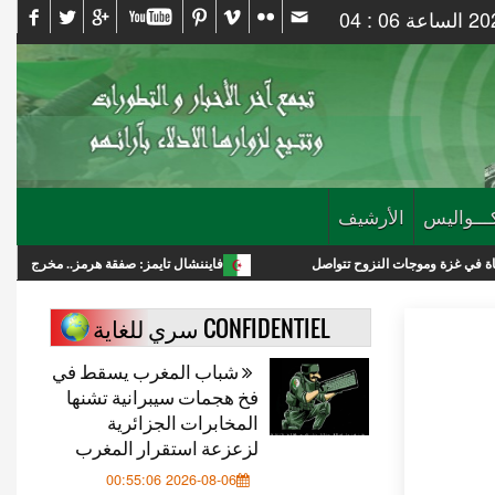
ـــواليس
الأرشيف
ت النزوح تتواصل
فايننشال تايمز: صفقة هرمز.. مخرج لترامب أم انتصار استرا
CONFIDENTIEL سري للغاية
شباب المغرب يسقط في
فخ هجمات سيبرانية تشنها
المخابرات الجزائرية
لزعزعة استقرار المغرب
2026-08-06 00:55:06