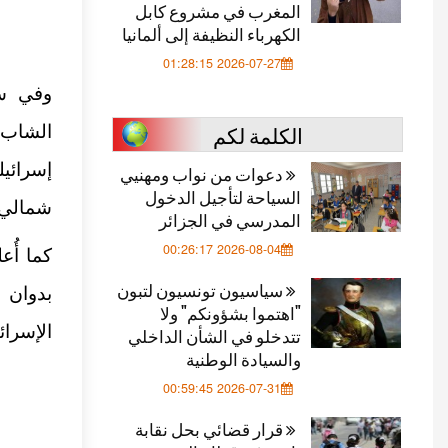
المغرب في مشروع كابل
الكهرباء النظيفة إلى ألمانيا
2026-07-27 01:28:15
وفي س
الكلمة لكم
إسرائي
دعوات من نواب ومهنيي
السياحة لتأجيل الدخول
شمالي ا
المدرسي في الجزائر
2026-08-04 00:26:17
كما أُ
سياسيون تونسيون لتبون
"اهتموا بشؤونكم" ولا
الإسرائ
تتدخلو في الشأن الداخلي
والسيادة الوطنية
2026-07-31 00:59:45
قرار قضائي بحل نقابة