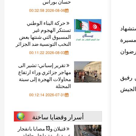
حسان بوراس
2026-08-06 00:32:58
حركة البناء الوطني
شهاد
تستنكر الهجوم غير
المسبوق التي شنتها بعض
ء قصف مسيرة
النخب التونسية ضد الجزائر
رضوان
2026-08-03 00:11:22
تقرير إسباني: تشير الى
مهاجر جزائري وراء ارتفاع
 رفيق
محاولات الهجرة إلى سبتة
المحتلة
 الجيش
2026-07-31 00:12:14
أسرار وقضايا ساخنة
قتيلان و13 مصابا بانفجار
عبوة ناسفة داخل حافلة