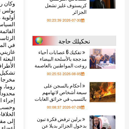
وكان رئ
كريستوف غليز تشعل
بولس تم
الجزائر
أولوية 
2026-07-30 00:23:39
السياسي
القائمة
الرئاسي
نحكيلك حاجة
في المق
تفكيك 6 عصابات أحياء
غازيني،
مدججة بالأسلحة البيضاء
البعثة 
روعت المواطنين بالعاصمة
الأطراف
تشكيل 
2026-08-05 00:25:53
أحكام بالسجن على
روما، و
سبعة أشخاص لاتهامهم
محدوداً
بالتسبب في حرائق الغابات
إجراء ال
وحسب ا
2026-07-28 00:08:37
الخلافا
برلين ترفض فكرة تبون
إلى مقت
بدخول الجزائر بديلا عن
أعضاء م