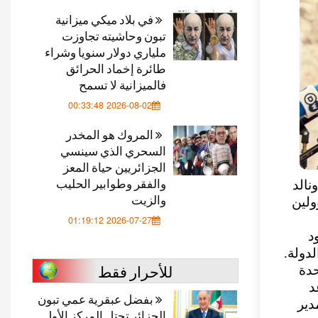
في بلاد ميكي ميزانية
تبون وحاشيته تجاوزت
ملياري دولار سنويا وشراء
طائرة إخماد الحرائق
فالميزانية لا تسمح
2026-08-02 00:33:48
المروك هو المخدر
السحري الذي سينسي
الجزائريين حياة المعز
والفقر وطوابير الحليب
نالد
والزيت
ولين
2026-07-27 01:19:12
د
دولة.
للأحرار فقط
حدة
د
بفضل عبقرية عمي تبون
دير
الجزائر تحتل المركز الأول