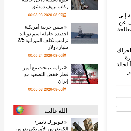
ركاب بريف دمشق
2026-08-07 00:08:03
ة إلى
ف عن
سفن حربية أمريكية
عالجة
اجديدة حاملة اسم دونالد
ترامب تكلف الميزانية 275
مليار دولار
لحراك
2026-08-06 00:05:24
رة
 لحالة
ترامب يبحث مع أمير
ر
قطر خفض التصعيد مع
إيران
2026-08-05 00:05:03
الله غالب
نيويورك تايمز:
الكونغرس الأمريكي يدرس