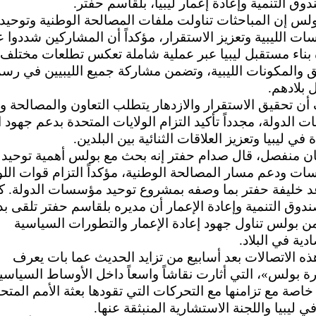
وق التنمية وإعادة إعمار ليبيا، بلقاسم حفتر.
لس إن المباحثات تناولت ملفات المصالحة الوطنية وتوحيد
ت الليبية وتعزيز الاستقرار، مؤكداً أن المشاركين شددوا 
بناء مستقبل ليبيا عبر عملية شاملة تعكس تطلعات مختلف
 والمكونات الليبية، وتضمن مشاركة جميع الليبيين في رس
بلادهم.
ن تحقيق الاستقرار والازدهار يتطلب التعاون والمصالحة وت
الدولة، مجدداً تأكيد التزام الولايات المتحدة بدعم جهود 
في ليبيا وتعزيز العلاقات الثنائية بين البلدين.
ان منفصل، قال صدام حفتر إنه بحث مع بولس أهمية توحيد
ت ودعم مسار المصالحة الوطنية، مؤكداً التزام قوات اللو
د خليفة حفتر بما وصفه بمشروع توحيد مؤسسات الدولة. ك
دوق التنمية وإعادة الإعمار أن مديره بلقاسم حفتر تلقى بد
 من بولس تناول جهود إعادة الإعمار والتطورات السياسية
دية في البلاد.
ذه الاتصالات بعد أسابيع من تزايد الحديث عما بات يعرف
رة بولس»، التي أثارت نقاشاً واسعاً داخل الأوساط السياسي
، خاصة مع تزامنها مع التحركات التي تقودها بعثة الأمم المتح
ي ليبيا واللجنة الاستشارية المنبثقة عنها.