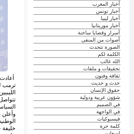
أخبار المغرب
أخبار تونس
أخبار ليبيا
أخبار موريتانيا
أسرار وقضايا ساخنة
أصوات من المنفى
الصورة تتحدث
الكلمة لكم
الله غالب
تحقيقات و ملفات
ثقافة وفنون
أعادت س
حدث و حديث
ترمب لل
حقوق الإنسان
الليبيي
شؤون عربية ودولية
تتواصل 
في الصميم
السياسي
في الواجهة
وأعلن 
فيسبوكيات
الوطنية
كلمة حرة
خليفة ح
لسعات