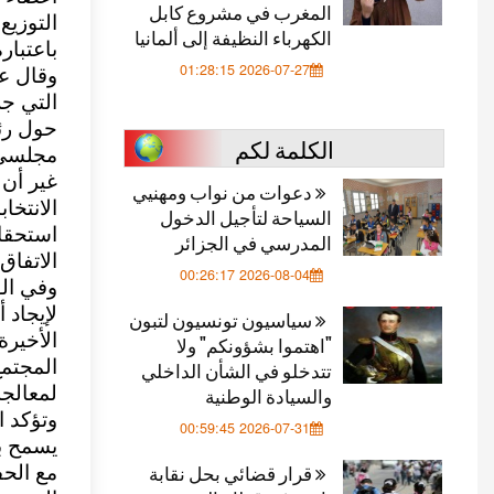
المغرب في مشروع كابل
التوزيع
الكهرباء النظيفة إلى ألمانيا
باعتبار
2026-07-27 01:28:15
وقال عض
التي جر
حول رئا
الكلمة لكم
مجلسي ا
غير أن 
دعوات من نواب ومهنيي
الانتخا
السياحة لتأجيل الدخول
استحقاق
المدرسي في الجزائر
الاتفاق
2026-08-04 00:26:17
وفي الو
لإيجاد 
سياسيون تونسيون لتبون
الأخيرة
"اهتموا بشؤونكم" ولا
المجتمع
تتدخلو في الشأن الداخلي
والسيادة الوطنية
لمعالجة
وتؤكد ا
2026-07-31 00:59:45
يسمح بإ
قرار قضائي بحل نقابة
مع الح