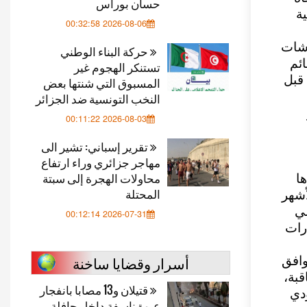
حسان بوراس
ة
2026-08-06 00:32:58
اشات
حركة البناء الوطني
ئم
تستنكر الهجوم غير
 قبل
المسبوق التي شنتها بعض
النخب التونسية ضد الجزائر
2026-08-03 00:11:22
تقرير إسباني: تشير الى
مهاجر جزائري وراء ارتفاع
محاولات الهجرة إلى سبتة
ا
المحتلة
أشهر
لي
2026-07-31 00:12:14
رات
أسرار وقضايا ساخنة
وافق
قبة،
قتيلان و13 مصابا بانفجار
دي
عبوة ناسفة داخل حافلة