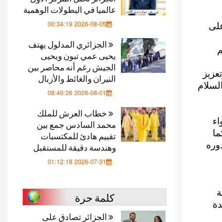
عالميا في البطولات الوهمية
2026-08-05 00:34:19
على
الجزائري المدلول يهتف
م
يحيى عمي تبون ويحيى
الجيش رغم أنه محاصر بين
عزيز
النيران والغائط والأزبال
السلام
2026-08-01 08:40:26
خطاب العرش للملك
اء
محمد السادس جمع بين
ما
تقييم هادئ للمكتسبات
وره
وهندسة دقيقة للمستقبل
2026-07-31 01:12:18
ة
كلمة حرة
دة
الجزائر تصادق على