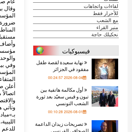
عام صند
لقاءات واتجاهات
وقال بو
للأحرار فقط
المؤسسا
مع الشعب
ضرورة 
منبر القراء
المناطق
نحكيلك حاجة
مستقبل 
وأضاف أ
فيسبوكيات
مؤسسات 
والوحدة 
نهاية سعيدة لقصة طفل
وفي بي
مفقود في الجزائر
المؤسسا
2026-08-04 00:24:57
المتقاع
أعلن صن
أول مكالمة هاتفية بين
اتصالاً
تبون و قيس سعيّد بعد ثورة
والاقتصا
الشعب التونسي
وتأتي ه
2026-08-01 00:10:28
بـ»مباد
الليبية
تصريحات زيدان الداعمة
للدعم ف
للصحافي الفرنسي