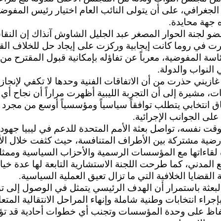
 الجغرافي، على أن يتولى النائب العام اختيار رئيس المفوضي
ه جهة محايدة.
و لجنة الحوار المصغر عبد الجليل الشاوش آنذاك إن النق
ت في روما كانت إيجابية وركزت على إيجاد حل للخلاف القا
سة المفوضية، معرباً عن تفاؤله بإمكانية قبول المقترح من
لنواب والدولة.
غازيني حذرت من أن الاتفاقات الفنية وحدها لا تكفي لإنجاز
بات، مشيرة إلى أن التجربة الليبية أظهرت مراراً أن نجاح أي
 انتخابي يتطلب توافقاً سياسياً ومؤسسياً أوسع من مجرد
 على الجوانب الإجرائية.
قت نفسه، تواصل بعثة الأمم المتحدة للدعم في ليبيا جهوده
أرضية مشتركة بين الأطراف المتنافسة، حيث كثفت خلال ال
 لقاءاتها مع المؤسسات الرسمية والأحزاب السياسية وممث
 المدني، كما طرحت اللجنة الاستشارية التابعة لها عدة خيا
 القضايا الخلافية التي ما تزال تعيق العملية السياسية.
لبعثة باستمرار أن الهدف الرئيسي يتمثل في الوصول إلى ت
جراء انتخابات وطنية شاملة وإنهاء المراحل الانتقالية المتعا
فاظ على وحدة المؤسسات وتجنب أي خطوات أحادية قد تؤ