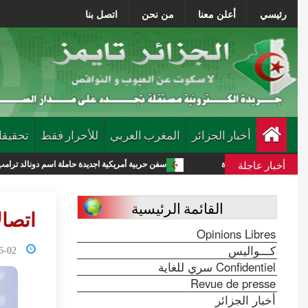
رئيسي
أعلن معنا
من نحن
اتصل بنا
أخبار الجزائر
المغرب العربي
للأحرار فقط
تحقيقا
أخبار عاجلة
ة جديدة
سفن حربية أمريكية اجديدة حاملة اسم دونالد ترامب تكلف الميزانية 275 مليار دولار
القائمة الرئيسية
اتصال
Opinions Libres
كـــواليس
0:38:22
Confidentiel سري للغاية
Revue de presse
أخبار الجزائر