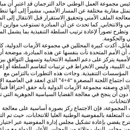
يس مجموعة العمل الوطني خالد الترجمان قد اعتبر أن مبا
ثل مقاربة مختلفة عن المسار الأممي، مشيراً إلى أنها تن
معالجة الملف الأمني وتحقيق الاستقرار قبل الانتقال إلى ال
 والانتخابي. كما تحدث عن أن المبادرة تستوعب موازين ا
 وتطرح تصوراً لإعادة ترتيب السلطة التنفيذية بما يشمل ا
 والحكومة.
ابل، أكدت كبيرة المحللين في مجموعة الأزمات الدولية، كلو
 أن الأمم المتحدة نأت بنفسها عن هذه المبادرة، موضحة أن
الأممية يتركز على دعم العملية الانتخابية وتسهيل التوافق بين
 الليبية، وليس الانخراط في ترتيبات لتقاسم السلطة أو إع
المؤسسات التنفيذية. وجاءت هذه التطورات بالتزامن مع
مخرجات اجتماع اللجنة المصغرة “4+4” الذي انعقد في العاص
الذي وصفته مجموعة الأزمات الدولية بأنه حقق اختراقاً فنياً
 دون أن ينجح في معالجة القضايا السياسية الجوهرية التي 
انتخابات.
لمجموعة، فإن الاجتماع ركز بصورة أساسية على معالجة
ت المتعلقة بالمفوضية الوطنية العليا للانتخابات، حيث تم ال
رح يقضي بإعادة تشكيل مجلس إدارة المفوضية عبر اختيار ث
ن مجلس النواب وثلاثة من المجلس الأعلى للدولة مع مراع