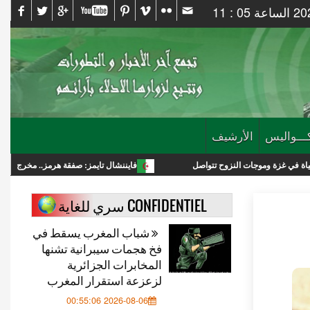
ـــواليس
الأرشيف
ت النزوح تتواصل
فايننشال تايمز: صفقة هرمز.. مخرج لترامب أم انتصار استر
CONFIDENTIEL سري للغاية
شباب المغرب يسقط في
فخ هجمات سيبرانية تشنها
المخابرات الجزائرية
لزعزعة استقرار المغرب
2026-08-06 00:55:06