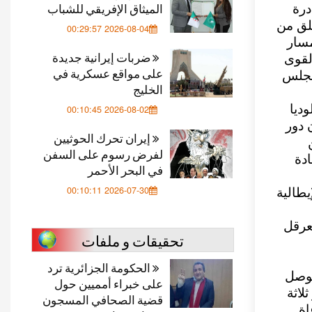
الميثاق الإفريقي للشباب
درة
طلق من
2026-08-04 00:29:57
مسار
ضربات إيرانية جديدة
لقوى
على مواقع عسكرية في
لمجلس
الخليج
ديا
2026-08-02 00:10:45
 دور
إيران تحرك الحوثيين
لفرض رسوم على السفن
ادة
في البحر الأحمر
2026-07-30 00:10:11
مة الإيطالية
تعرقل
تحقيقات و ملفات
الحكومة الجزائرية ترد
توصل
على خبراء أمميين حول
لاثة
قضية الصحافي المسجون
اة