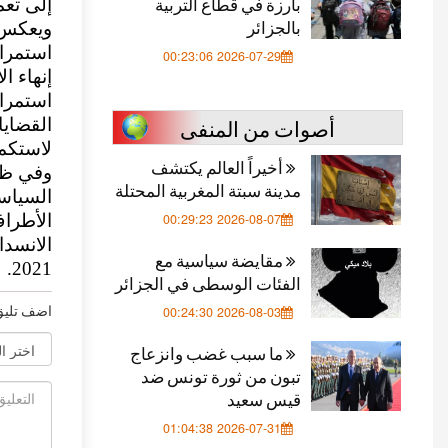
بارزة في قطاع التربية
إلى تعم
بالجزائر
ويعكس ت
استمرار
2026-07-29 00:23:06
إنهاء 
استمرار
أصوات من المنفى
القضايا
لاستكما
أخيراً العالم يكتشف
وفي ظل
مدينة سبتة المغربية المحتلة
السياسي
2026-08-07 00:29:23
الأطراف
الانسدا
مقايضة سياسية مع
2021.
الفئات الوسطى في الجزائر
اضف تليق
2026-08-03 00:24:30
ما سبب غضب وانزعاج
تبون من ثورة تونس ضد
قيس سعيد
2026-07-31 01:04:38