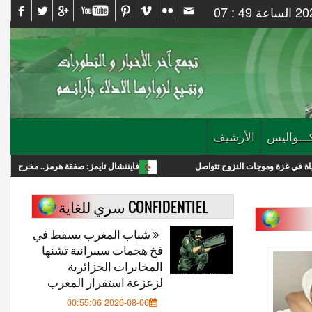
ـــواليس
الأرشيف
النزوح تتواصل
فايننشال تايمز: صفقة هرمز.. مخرج لترامب أم انتصار استراتي
CONFIDENTIEL سري للغاية
شباب المغرب يسقط في
فخ هجمات سيبرانية تشنها
المخابرات الجزائرية
لزعزعة استقرار المغرب
2026-08-06 00:55:06