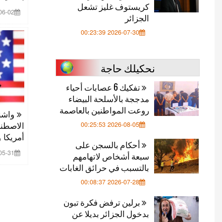
كريستوف غليز تشعل
 00:35:42
الجزائر
2026-07-30 00:23:39
نحكيلك حاجة
تفكيك 6 عصابات أحياء
مدججة بالأسلحة البيضاء
روعت المواطنين بالعاصمة
واشنط
الاصطنا
2026-08-05 00:25:53
أمريكا 
أحكام بالسجن على
 00:14:02
سبعة أشخاص لاتهامهم
بالتسبب في حرائق الغابات
2026-07-28 00:08:37
برلين ترفض فكرة تبون
بدخول الجزائر بديلا عن