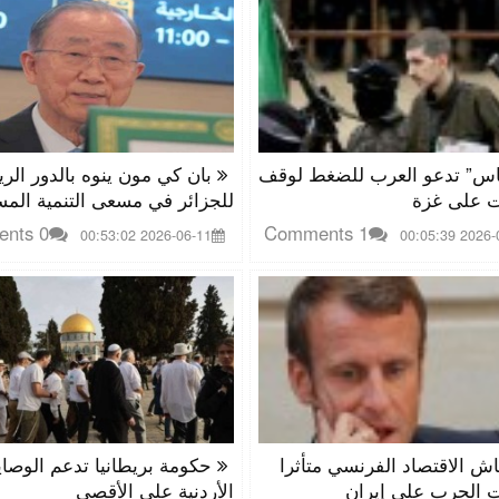
س” تدعو العرب للضغط لوقف
بان كي مون ينوه بالدور الري
ت على غزة
للجزائر في مسعى التنمية المس
0 Comments
1 Comments
2026-06-11 00:53:02
2026-06-06
ش الاقتصاد الفرنسي متأثرا
حكومة بريطانيا تدعم الوصاي
ت الحرب على إيران
الأردنية على الأقصى