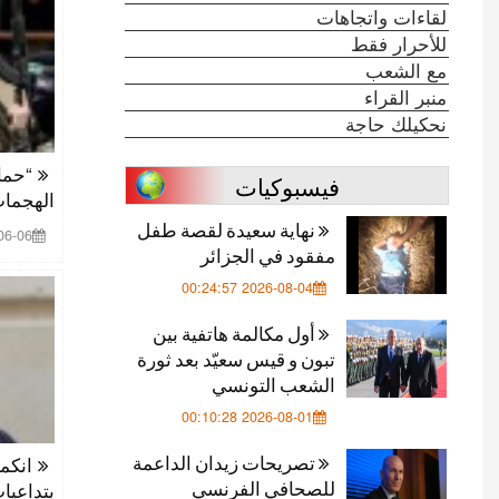
لقاءات واتجاهات
للأحرار فقط
مع الشعب
منبر القراء
نحكيلك حاجة
“حما
فيسبوكيات
الهجما
نهاية سعيدة لقصة طفل
 00:05:39
مفقود في الجزائر
2026-08-04 00:24:57
أول مكالمة هاتفية بين
تبون و قيس سعيّد بعد ثورة
الشعب التونسي
2026-08-01 00:10:28
تصريحات زيدان الداعمة
انكما
للصحافي الفرنسي
بتداعيا