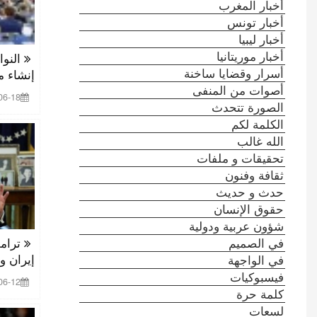
أخبار المغرب
أخبار تونس
أخبار ليبيا
أخبار موريتانيا
النوا
أسرار وقضايا ساخنة
إنشاء م
أصوات من المنفى
 00:30:37
الصورة تتحدث
الكلمة لكم
الله غالب
تحقيقات و ملفات
ثقافة وفنون
حدث و حديث
حقوق الإنسان
شؤون عربية ودولية
في الصميم
ترامب
إيران و
في الواجهة
فيسبوكيات
 00:02:27
كلمة حرة
لسعات