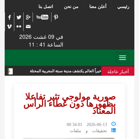
رئيسي
أعلن معنا
من نحن
اتصل بنا
في 09 غشت 2026
الساعة 41 : 11
Toggle
navigation
أخبار عاجلة
أخيراً العالم يكتشف مدينة سبتة المغربية المحتلة
تقرير استخباراتي إ
صورية مولوجي تثير تفاعلا
بظهورها دون غطاء الرأس
المعتاد
2026-06-13 00:34:01
تحقيقات و ملفات