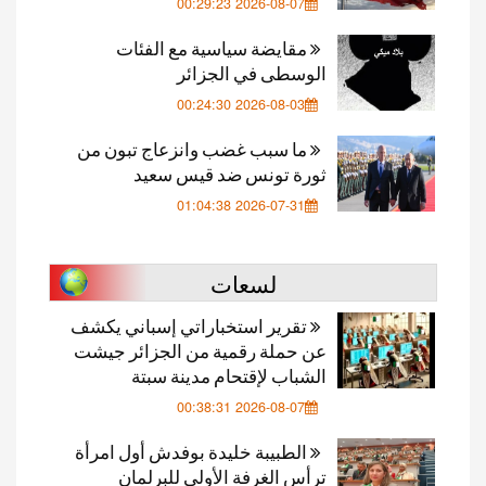
2026-08-07 00:29:23
مقايضة سياسية مع الفئات
الوسطى في الجزائر
2026-08-03 00:24:30
ما سبب غضب وانزعاج تبون من
ثورة تونس ضد قيس سعيد
2026-07-31 01:04:38
لسعات
تقرير استخباراتي إسباني يكشف
عن حملة رقمية من الجزائر جيشت
الشباب لإقتحام مدينة سبتة
2026-08-07 00:38:31
الطبيبة خليدة بوفدش أول امرأة
ترأس الغرفة الأولى للبرلمان