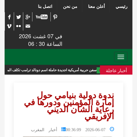
رئيسي
أعلن معنا
من نحن
اتصل بنا
في 07 غشت 2026
الساعة 30 : 06
Toggle
navigation
أخبار عاجلة
سفن حربية أمريكية اجديدة حاملة اسم دونالد ترامب تكلف الميزانية 275 مليار دولار
ندوة دولية بنيامي حول
إمارة المؤمنين ودورها في
رعاية الشأن الديني
الإفريقي
2026-06-07 00:36:09
أخبار المغرب