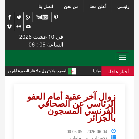
رئيسي
أعلن معنا
من نحن
اتصل بنا
في 10 غشت 2026
الساعة 09 : 06
Toggle
navigation
أخبار عاجلة
المغرب بلا بترول و لا غاز الصورة أبلغ من التعليق
زوال آخر عقبة أمام العفو
الرئاسي عن الصحافي
الفرنسي المسجون
بالجزائر
2026-06-04 00:05:05
تحقيقات و ملفات