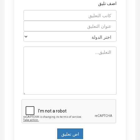
اضف تليق