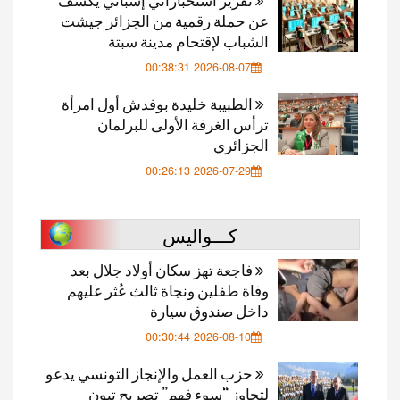
عن حملة رقمية من الجزائر جيشت
الشباب لإقتحام مدينة سبتة
2026-08-07 00:38:31
الطبيبة خليدة بوفدش أول امرأة
ترأس الغرفة الأولى للبرلمان
الجزائري
2026-07-29 00:26:13
كـــواليس
فاجعة تهز سكان أولاد جلال بعد
وفاة طفلين ونجاة ثالث عُثر عليهم
داخل صندوق سيارة
2026-08-10 00:30:44
حزب العمل والإنجاز التونسي يدعو
لتجاوز “سوء فهم” تصريح تبون