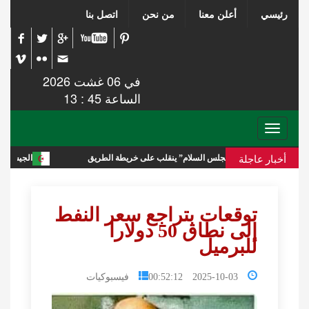
رئيسي
أعلن معنا
من نحن
اتصل بنا
في 06 غشت 2026
الساعة 45 : 13
Toggle
navigation
أخبار عاجلة
ادر مصر و “مجلس السلام” ينقلب على خريطة الطريق
الجيش السوري يعلن ح
توقعات بتراجع سعر النفط
إلى نطاق 50 دولارا
للبرميل
2025-10-03 00:52:12
فيسبوكيات