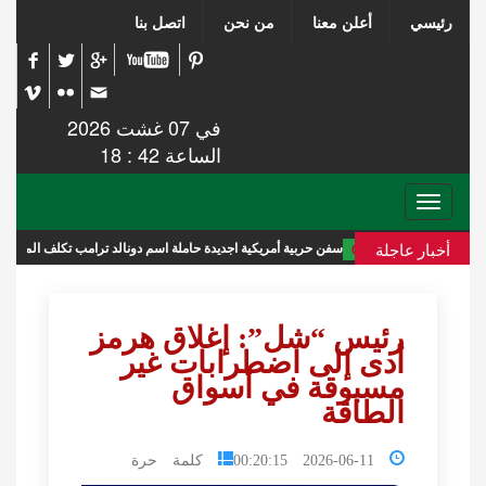
رئيسي
أعلن معنا
من نحن
اتصل بنا
في 07 غشت 2026
الساعة 42 : 18
Toggle
navigation
أخبار عاجلة
سفن حربية أمريكية اجديدة حاملة اسم دونالد ترامب تكلف الميزانية 275 مليار دولار
رئيس “شل”: إغلاق هرمز
أدى إلى اضطرابات غير
مسبوقة في أسواق
الطاقة
2026-06-11 00:20:15
كلمة حرة