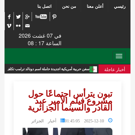
رئيسي
أعلن معنا
من نحن
اتصل بنا
في 07 غشت 2026
الساعة 17 : 08
Toggle
navigation
أخبار عاجلة
ديدة
سفن حربية أمريكية اجديدة حاملة اسم دونالد ترامب تكلف الميزانية 275 مليار دولار
تبون يترأس اجتماعًا حول
مشروع فيلم الأمير عبد
القادر والسينما الجزائرية
2025-12-10 01:45:05
أخبار الجزائر