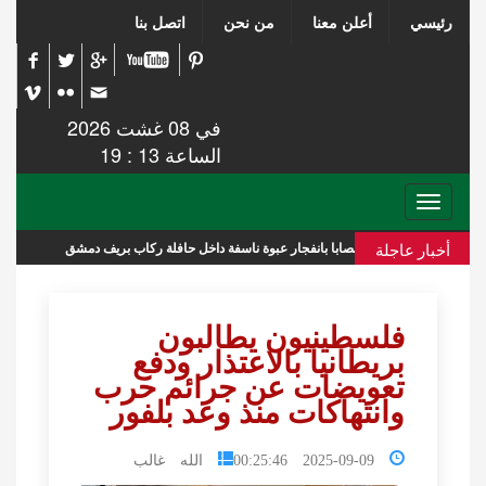
رئيسي
أعلن معنا
من نحن
اتصل بنا
في 08 غشت 2026
الساعة 13 : 19
Toggle
navigation
أخبار عاجلة
وة ناسفة داخل حافلة ركاب بريف دمشق
عشائر في غز
فلسطينيون يطالبون
بريطانيا بالاعتذار ودفع
تعويضات عن جرائم حرب
وانتهاكات منذ وعد بلفور
2025-09-09 00:25:46
الله غالب